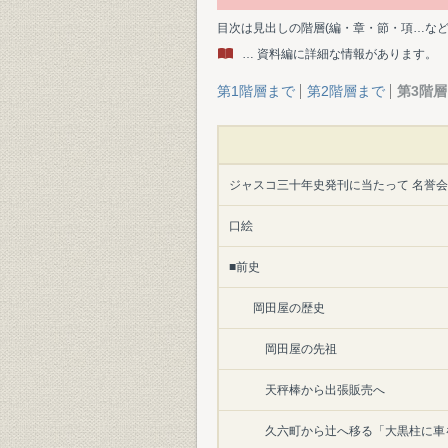
目次は見出しの階層(編・章・節・項…な
… 資料編に詳細な情報があります。
第1階層まで
第2階層まで
第3階
ジャスコ三十年史発刊に当たって 名誉会
口絵
■前史
岡田屋の歴史
岡田屋の先祖
天秤棒から出張販売へ
久六町から辻へ移る「大黒柱に車