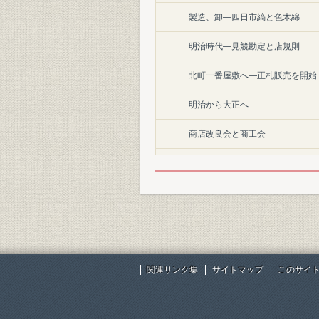
製造、卸―四日市縞と色木綿
明治時代―見競勘定と店規則
北町一番屋敷へ―正札販売を開始
明治から大正へ
商店改良会と商工会
大正9年の大暴落「下げにもうけ
岡田屋の売り出し
株式会社組織に改める
六世惣右衛門の死
関連リンク集
サイトマップ
このサイ
田鶴―立ち売り陳列式に改める
長姉嘉鶴子から次妹千鶴子へ