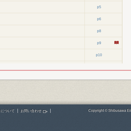
p5
p6
p8
p9
p10
よ」
p10
p13
p14
p15
Copyright © Shibusawa Eii
トについて
お問い合わせ
p16
p17