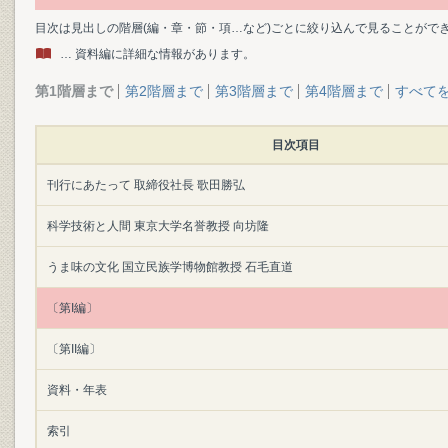
目次は見出しの階層(編・章・節・項…など)ごとに絞り込んで見ることがで
… 資料編に詳細な情報があります。
第1階層まで
第2階層まで
第3階層まで
第4階層まで
すべて
目次項目
刊行にあたって 取締役社長 歌田勝弘
科学技術と人間 東京大学名誉教授 向坊隆
うま味の文化 国立民族学博物館教授 石毛直道
〔第I編〕
〔第II編〕
資料・年表
索引