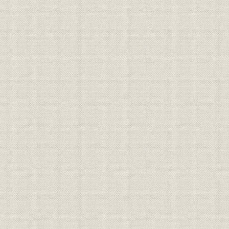
第3節 商品構成の変容と販売体制
第4節 海外事業の拡大
第5節 経営管理・労務と業績の推移
第4章 市場の成熟と国際化のなかの経営(昭和54年―昭和63年)
第1節 市場成熟のなかの経営環境と経営方針
第2節 研究・生産体制における競争力の強化
第3節 販売力の強化と製品分野の多角的拡大
第4節 海外事業の多角化
第5節 組織・人事と業績
資料・年表
索引