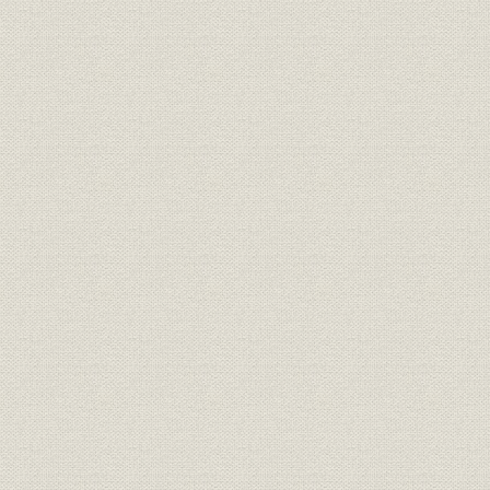
本文収録図・表一覧
主要参考文献
あとがき
【題字】 取締役会長 鈴木三郎助