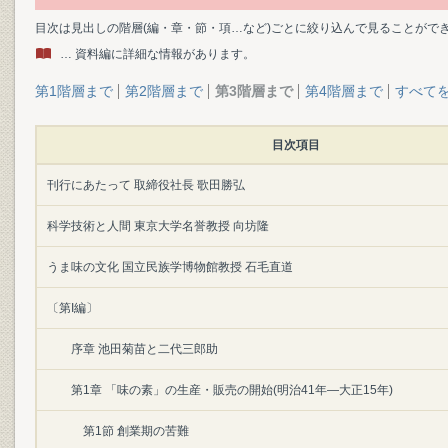
目次は見出しの階層(編・章・節・項…など)ごとに絞り込んで見ることがで
… 資料編に詳細な情報があります。
第1階層まで
第2階層まで
第3階層まで
第4階層まで
すべて
目次項目
刊行にあたって 取締役社長 歌田勝弘
科学技術と人間 東京大学名誉教授 向坊隆
うま味の文化 国立民族学博物館教授 石毛直道
〔第I編〕
序章 池田菊苗と二代三郎助
第1章 「味の素」の生産・販売の開始(明治41年―大正15年)
第1節 創業期の苦難