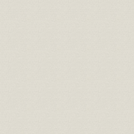
第3節 生産再開と販売
第4節 業績の推移と人事・労務
第2章 高度経済成長下の競争と発展(昭和31年―昭和43年)
第1節 競争の開始と経営規模の拡大
第2節 新製法の工業化と研究開発体制の整備
第3節 多角化と近代的マーケティングの導入
第4節 企業の国際化と海外工場の建設
第5節 業績の推移と人事・労務
第3章 経営環境変化への対応(昭和44―昭和53年)
第1節 安全性問題、石油危機と経営
第2節 研究開発・生産体制の再編と合理化