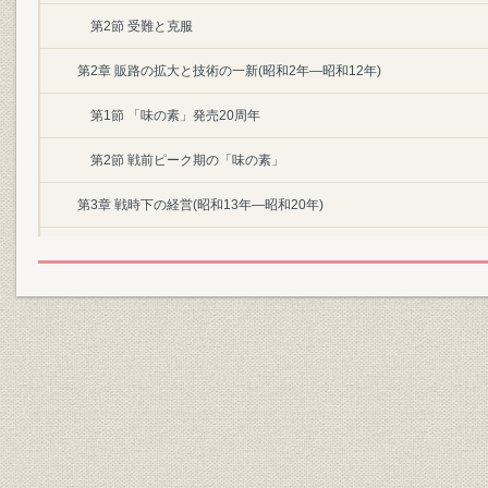
第2節 受難と克服
第2章 販路の拡大と技術の一新(昭和2年―昭和12年)
第1節 「味の素」発売20周年
第2節 戦前ピーク期の「味の素」
第3章 戦時下の経営(昭和13年―昭和20年)
第1節 戦争の影
第2節 軍需生産への全面移行
〔第II編〕
第1章 戦後復興期(昭和20年―昭和30年)
第1節 荒廃から発展へ
第2節 戦後統制のもとで