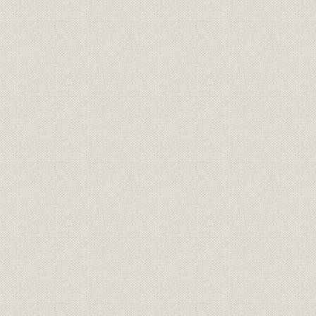
[日之出生命保険の経営権を委譲
経営者
[大正10年(1
した]下郷傳平
明治40年(
経営;業界
保有契約高
(1921年)
保有契約高に対する諸準備金積
明治42年度(
経営;業界
立額の比率
年度(1925
組織
本店機構、販売機構
[大正14年(1
「日之出」から「住友」への社
社名
大正15年(1
名変更広告
売上;業界
大正15年度 保有契約高順位
大正15年度(
広告宣伝
昭和初期のパンフレット
昭和初期(1
住友生命発足以来の業績進展状
大正15年度(
財務・業績;売上
況
年度(1935
大正15年度
経営
当社規模の発展
12年度(19