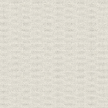
事業所
本社ビル(北館9~11階増築後)
昭和40年(1
[生保会社の資産運用・貸付によ
資産;資金
って]日本住宅公団が開発した
[昭和30年度
「香里団地」(大阪府)
昭和40年代の東京総局(四谷ビ
事業所
[昭和41年(
ル)
催し
保有8兆完成祝賀会
[昭和45年(1
経営
躍進第1次5年計画達成状況
昭和45年度
「ワイド働きざかりの保険」パ
商品;広告宣伝
[昭和47年(
ンフレット
[逓増年金収入保障保険]「ふえる
商品;広告宣伝
年金 家庭安心プラン」パンフレ
[昭和50年(
ット
「躍進第2次5年計画―後半3年
経営
昭和50年度(
計画」の基本目標達成状況