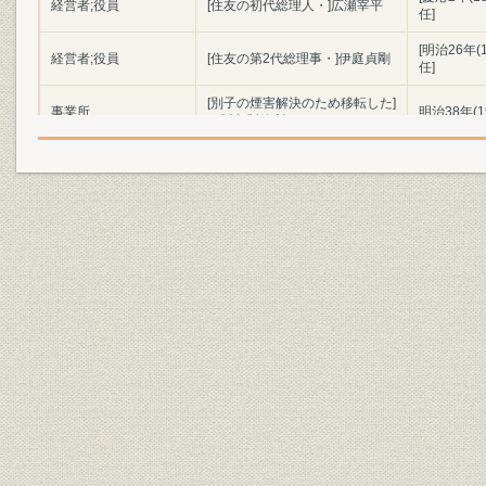
経営者;役員
[住友の初代総理人・]広瀬宰平
任]
[明治26年
経営者;役員
[住友の第2代総理事・]伊庭貞剛
任]
[別子の煙害解決のため移転した]
事業所
明治38年(1
四阪島製錬所
[住友の第3代総理事・]鈴木馬左
経営者;役員
[明治37年(
也
[西洋の保険には「生涯請合、火
災請合、海上請合」の3種類が
資料
[慶応3年(1
あることを紹介した福沢諭吉著]
『西洋旅案内』
日之出生命本店社屋(東京市京橋
事業所
大正2年(19
区)
商品
利益付養老保険證券
[明治40年(
流行性感冒による死亡保険金支
大正7年度(
経営
払被保険者数
度(1920年
死亡保険金支払高と保有契約高
大正6年度(
経営
増加状況の比較表(大正6年度
度(1920年
=100)