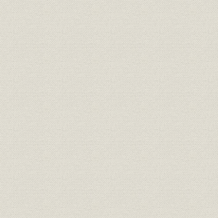
資産;業界
総資産利回りの推移
年度(1978
昭和20年代の所有営業用店舗数
昭和23年度
営業;事業所
の推移
29年度(19
昭和30年代の所有営業用店舗数
昭和31年度
営業;事業所
の推移
39年度(19
資産
[投資用不動産・]新宿住友ビル
[昭和49年(
昭和40年度(
資産;金利
不動産利回りの推移
年度(1978
[料金保全事務のシステム処理の
事業所
中核拠点となった]京橋事務セン
[昭和46年(
ター(現・本社ビル所在地)
オンライン完成メッセージを端
情報システム
[昭和48年(1
末入力する新井[正明]社長
洗心寮(兵庫県芦屋市、昭和34年
福利厚生;施設
4月開設)、有恒寮(東京都大田
昭和34年(1
区、昭和34年12月開設)
[「営業基盤の強化、収支構造の