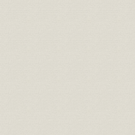
ラジオ放送を通じ[住友生命保険
社名;役員
への]社名改称挨拶をする芦田[泰
[昭和27年(1
三]社長
[新会社創立]5周年躍進記念祝賀
催し
[昭和28年(1
会
販売;組織
[昭和]30年代の販売組織
[昭和31年(
教育・研修;施設
教育研修所(豊中市服部)
[昭和35年(
[定期付養老保険]「しあわせの保
商品;広告宣伝
[昭和38年(
険“蒼い鳥”」パンフレット
売上
昭和40年度計画指標達成状況
昭和40年度(
国民生命設立以降の当社発展状
昭和22年度
経営
況
年度(1965