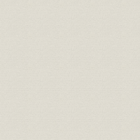
「生命保険会社協会」のポスタ
生命保険;経済団体
[昭和13年(1
ー
昭和13年度末普通生命保険保有
経営;業界
昭和13年度
契約高順位
大正14年(1
売上;資産
保有契約高10億達成までの推移
(1939年)6
昭和5年度(
年度(193
資産
戦前・戦時下の運用資産の状況
(1940年度
年度)
事業所
本社移転先の「愛日国民学校」
[昭和20年(
社名;広告宣伝
[新会社]「国民生命」設立広告
昭和22年(1
[保有契約高]5位必成のスローガ
スローガン;売上
[昭和26年(
ン