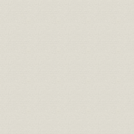
[従来の基盤(法人、代理店、既
契約のお客さま)に加え、「地
ロゴマーク
域」を新たな活動基盤として確
[昭和52年(1
保する]「クローバー運動」のシ
ンボルマーク
「拡充強化3か年計画」最終年
ロゴマーク
[昭和53年度
度ガンバルマーク
「拡充強化3か年計画」最終実
経営
[昭和53年度
績
「拡充強化3か年計画」業績の
昭和50年度(
経営;財務・業績
推移
年度(1978
昭和51年度(
経営政策
「第1次募体三計画」遂行状況
年度(1978
昭和51年度~53年度の増加資産
昭和50年度(
資産
占率推移
年度(1978
昭和41年度(