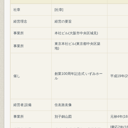
社章
[社章]
経営理念
経営の要旨
事業所
本社ビル(大阪市中央区城見)
東京本社ビル(東京都中央区築
事業所
地)
創業100周年記念式 いずみホー
催し
平成19年(2
ル
経営者;設備
住友政友像
事業所
別子銅山図
元禄4年(16
[慶応2年(