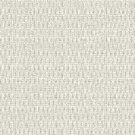
[日之出生命保険の経営権を委譲
経営者
[大正10年(1
した]下郷傳平
明治40年(
経営;業界
保有契約高
(1921年)
保有契約高に対する諸準備金積
明治42年度(
経営;業界
立額の比率
年度(1925
組織
本店機構、販売機構
[大正14年(1
「日之出」から「住友」への社
社名
大正15年(1
名変更広告
売上;業界
大正15年度 保有契約高順位
大正15年度(
広告宣伝
昭和初期のパンフレット
昭和初期(1
住友生命発足以来の業績進展状
大正15年度(
財務・業績;売上
況
年度(1935
大正15年度
経営
当社規模の発展
12年度(19