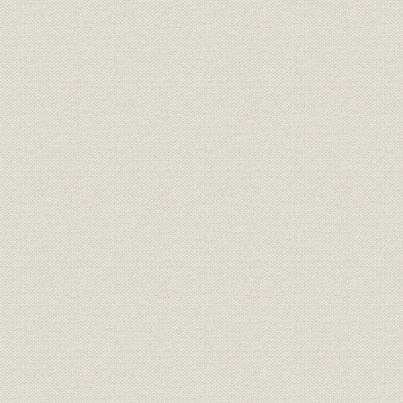
資産;業界
総資産利回りの推移
年度(1978
昭和20年代の所有営業用店舗数
昭和23年度
営業;事業所
の推移
29年度(19
昭和30年代の所有営業用店舗数
昭和31年度
営業;事業所
の推移
39年度(19
資産
[投資用不動産・]新宿住友ビル
[昭和49年(
昭和40年度(
資産;金利
不動産利回りの推移
年度(1978
[料金保全事務のシステム処理の
事業所
中核拠点となった]京橋事務セン
[昭和46年(
ター(現・本社ビル所在地)
オンライン完成メッセージを端
情報システム
[昭和48年(1
末入力する新井[正明]社長
洗心寮(兵庫県芦屋市、昭和34年
福利厚生;施設
4月開設)、有恒寮(東京都大田
昭和34年(1
区、昭和34年12月開設)
[「営業基盤の強化、収支構造の