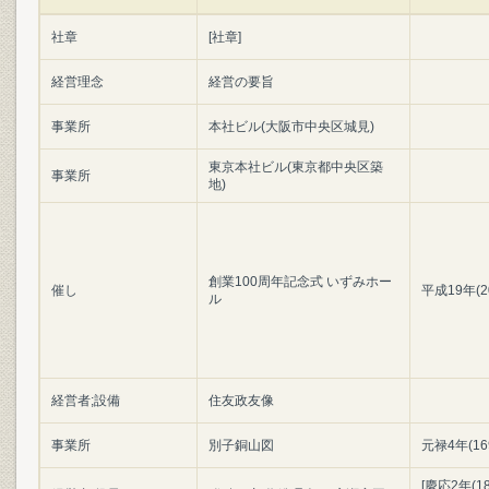
社章
[社章]
経営理念
経営の要旨
事業所
本社ビル(大阪市中央区城見)
東京本社ビル(東京都中央区築
事業所
地)
創業100周年記念式 いずみホー
催し
平成19年(2
ル
経営者;設備
住友政友像
事業所
別子銅山図
元禄4年(16
[慶応2年(