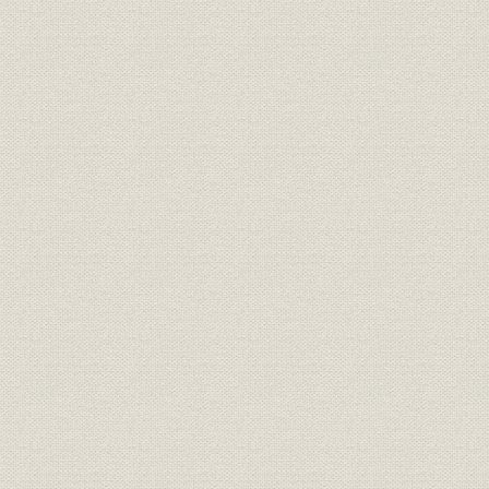
ラジオ放送を通じ[住友生命保険
社名;役員
への]社名改称挨拶をする芦田[泰
[昭和27年(1
三]社長
[新会社創立]5周年躍進記念祝賀
催し
[昭和28年(1
会
販売;組織
[昭和]30年代の販売組織
[昭和31年(
教育・研修;施設
教育研修所(豊中市服部)
[昭和35年(
[定期付養老保険]「しあわせの保
商品;広告宣伝
[昭和38年(
険“蒼い鳥”」パンフレット
売上
昭和40年度計画指標達成状況
昭和40年度(
国民生命設立以降の当社発展状
昭和22年度
経営
況
年度(1965