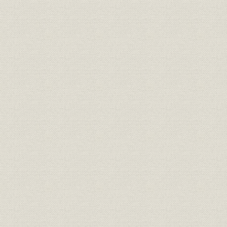
[従来の基盤(法人、代理店、既
契約のお客さま)に加え、「地
ロゴマーク
域」を新たな活動基盤として確
[昭和52年(1
保する]「クローバー運動」のシ
ンボルマーク
「拡充強化3か年計画」最終年
ロゴマーク
[昭和53年度
度ガンバルマーク
「拡充強化3か年計画」最終実
経営
[昭和53年度
績
「拡充強化3か年計画」業績の
昭和50年度(
経営;財務・業績
推移
年度(1978
昭和51年度(
経営政策
「第1次募体三計画」遂行状況
年度(1978
昭和51年度~53年度の増加資産
昭和50年度(
資産
占率推移
年度(1978
昭和41年度(