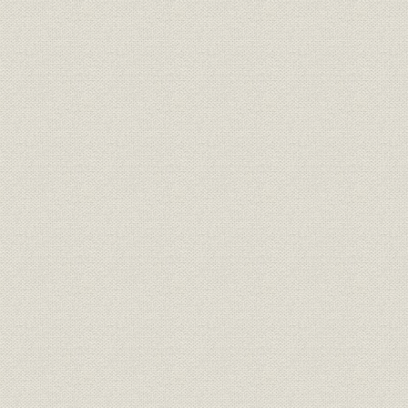
「生命保険会社協会」のポスタ
生命保険;経済団体
[昭和13年(1
ー
昭和13年度末普通生命保険保有
経営;業界
昭和13年度
契約高順位
大正14年(1
売上;資産
保有契約高10億達成までの推移
(1939年)6
昭和5年度(
年度(193
資産
戦前・戦時下の運用資産の状況
(1940年度
年度)
事業所
本社移転先の「愛日国民学校」
[昭和20年(
社名;広告宣伝
[新会社]「国民生命」設立広告
昭和22年(1
[保有契約高]5位必成のスローガ
スローガン;売上
[昭和26年(
ン