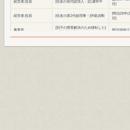
経営者;役員
[住友の初代総理人・]広瀬宰平
任]
[明治26年
経営者;役員
[住友の第2代総理事・]伊庭貞剛
任]
[別子の煙害解決のため移転した]
事業所
明治38年(1
四阪島製錬所
[住友の第3代総理事・]鈴木馬左
経営者;役員
[明治37年(
也
[西洋の保険には「生涯請合、火
災請合、海上請合」の3種類が
資料
[慶応3年(1
あることを紹介した福沢諭吉著]
『西洋旅案内』
日之出生命本店社屋(東京市京橋
事業所
大正2年(19
区)
商品
利益付養老保険證券
[明治40年(
流行性感冒による死亡保険金支
大正7年度(
経営
払被保険者数
度(1920年
死亡保険金支払高と保有契約高
大正6年度(
経営
増加状況の比較表(大正6年度
度(1920年
=100)