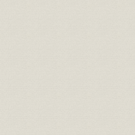
事業所
本社ビル(北館9~11階増築後)
昭和40年(1
[生保会社の資産運用・貸付によ
資産;資金
って]日本住宅公団が開発した
[昭和30年度
「香里団地」(大阪府)
昭和40年代の東京総局(四谷ビ
事業所
[昭和41年(
ル)
催し
保有8兆完成祝賀会
[昭和45年(1
経営
躍進第1次5年計画達成状況
昭和45年度
「ワイド働きざかりの保険」パ
商品;広告宣伝
[昭和47年(
ンフレット
[逓増年金収入保障保険]「ふえる
商品;広告宣伝
年金 家庭安心プラン」パンフレ
[昭和50年(
ット
「躍進第2次5年計画―後半3年
経営
昭和50年度(
計画」の基本目標達成状況