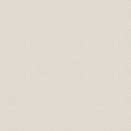
元常任監査役 恩賀太一郎、元監
役員
査役 故 村松甚蔵、元監査役 故
青木仁平
大正1年(19
生産;貿易
小麦の生産及び輸入
(1925年)
大正1年(19
生産;貿易
小麦粉生産及び輸出入
(1925年)
大正1年(19
価格
小麦小麦粉相場累年比較
(1925年)
大正15年(1
経営
操短率表
(1927年)9
大正11年(1
生産;価格
米加両国の小麦情勢推移
(1937年)
昭和5年(19
生産
小麦増産の推移
(1940年)
大正1年(19
貿易
小麦粉輸出数量
(1944年)