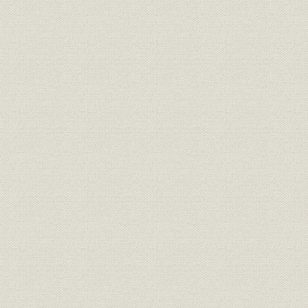
業界
製粉業者の変遷
(1952年)1
小麦、小麦粉政府売渡価格の変
昭和21年(1
価格
遷
(1954年)6
昭和21年(1
価格
製粉加工賃の変遷表
(1953年)4
昭和19年(1
生産
戦後小麦生産推移
(1954年)
昭和15年(1
生産
製粉加工歩留の変遷
(1952年)
小麦対米価比率(生産者価格
昭和21年(1
価格
60kg)
(1953年)
小麦粉対米価比率(消費者価格
昭和21年(1
価格
10kg)
(1954年)1
製粉メーカー出値の推移(普通粉
昭和27年(1
価格
一袋当)
11月15日
昭和25年(1
貿易
戦後小麦粉輸出の推移
(1954年)
戦前戦後主食消費の変遷 (戦前