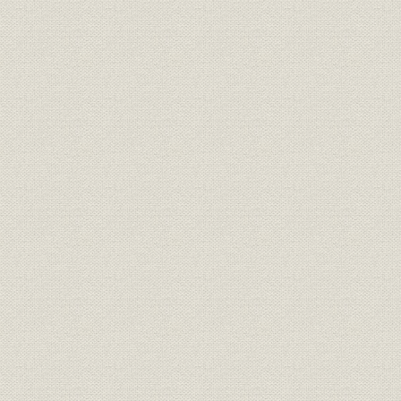
価格
小麦粉の公定価格と製造割合
昭和17年(1
価格;技術
小麦粉の公定価格と規格
昭和18年(1
元常務取締役 標智吉、元常務取
役員
締役 北村信男、元監査役 相沢勝
太郎
元取締役 樋口浩、元取締役 田中
役員
安治、元取締役 岩本徳太郎、元
監査役 故 大木胸治
昭和21年(1
貿易
戦后品目別食糧輸入
(1952年)
昭和19年(1
生産
製粉能力変遷表
(1950年)
昭和25年(1