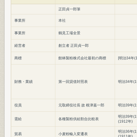
正田貞一郎筆
事業所
本社
事業所
鶴見工場全景
経営者
創立者 正田貞一郎
商標
館林製粉株式会社最初の商標
[明治34年(1
財務・業績
第一回貸借対照表
明治34年(1
役員
元取締役社長 故 根津嘉一郎
明治39年(1
明治39年(1
需給
各種製粉供給割合比較表
(1912年)
明治36年(1
貿易
小麦粉輸入変遷表
(1911年)