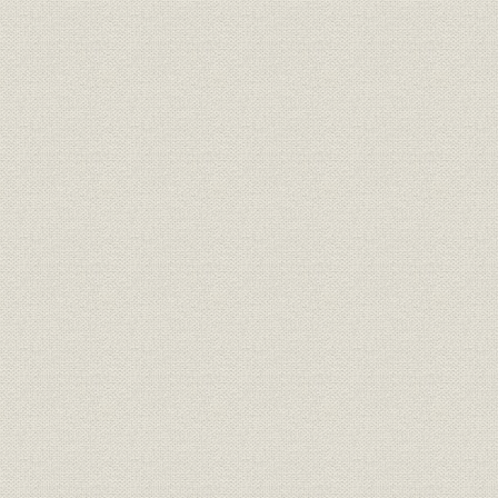
需給;食糧問題
は昭和9~11年平均、戦後は昭和
26~29年平均)
小麦粉綜合需給表(日清製粉調査
昭和10-14
需給
室調査)
~昭和29年(
大正13年(
需給
小麦粉用途別の変遷
(1935年)
昭和18年[1
貿易;生産
小麦輸出国の繰越、生産高推移
(1954年)
国際小麦協定輸出国別割当及び
貿易
第一年度~
実績
財務・業績
特別損失計算表
[昭和21年(1