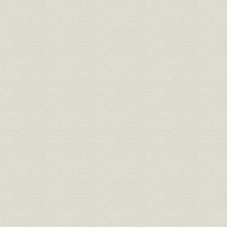
昭和6年(19
貿易
本邦小麦粉仕向先別輸出数量
(1942年)
昭和7年(19
貿易
満州国小麦粉輸入数量
(1935年)
我国における小麦の仕出国別輸
昭和5年(19
貿易
入額
(1937年)
昭和7(1932
生産;需給
米穀の生産と消費
昭和14年度(
昭和10年度(
需給
米穀内地供給高
年度(1940
小麦粉の価格、規格、及び製造
価格;技術
昭和16年(1
割合
昭和13年(1
生産
主要食糧生産推移
(1945)