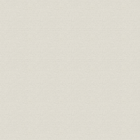
資産;海外事業
在外資産の喪失と処理
[昭和21年(1
株式
[株主]地域別分布状況
[昭和30年(
役員
取締役社長 正田英三郎
[昭和30年(
専務取締役 加藤徳雄、常務取締
役員
[昭和30年(
役 河野清
常務取締役 円尾明男、常務取締
役 沢野保治、取締役 斎藤熊三
役員
[昭和30年(
郎、取締役 細田武夫、取締役 山
内孝平、取締役 松本秀夫
取締役 西野常明、取締役 金子
隆、取締役 安口吉三郎、取締役
役員
[昭和30年(
北川文雄、取締役 栗田恭三、取
締役 安井泰治
監査役 星野唯三、常任監査役 岩
役員
[昭和30年(
田武之輔、監査役 正田得一郎