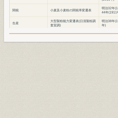
明治32年(1
関税
小麦及小麦粉の関税率変遷表
44年(191
大型製粉能力変遷表(日清製粉調
明治38年(1
生産
査室調)
年)
明治44年末大型製粉能力表(日清
生産;業界
明治44年(1
製粉調査室調)
設備
江戸末期の小網町附近(広重画)
事業所
旧本社(明治時代)
元取締役社長 星野唯三、元常務
役員
取締役 故 石島為三郎
元常務取締役 森田一郎、元取締
役 故 相浦貫一、元取締役 故 丸
役員
山良太郎、元監査役 故 長柄徳次
郎、元監査役 故 茂木啓三郎、元
監査役 故 高橋錬逸