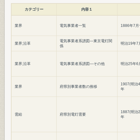
カテゴリー
内容１
業界
電気事業者一覧
1886年7月
電気事業者系譜図―東京電灯関
業界;沿革
明治19年7
係
業界;沿革
電気事業者系譜図―その他
明治25年6
1907(明治4
業界
府県別事業者数の推移
年
1887(明治2
需給
府県別電灯需要
年