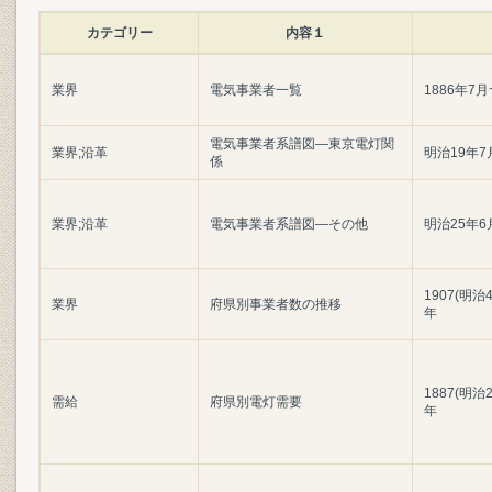
カテゴリー
内容１
業界
電気事業者一覧
1886年7月
電気事業者系譜図―東京電灯関
業界;沿革
明治19年7
係
業界;沿革
電気事業者系譜図―その他
明治25年6
1907(明治4
業界
府県別事業者数の推移
年
1887(明治2
需給
府県別電灯需要
年