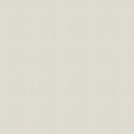
延岡工場の部署別従業員数の推
従業員
1933年~1
移
旭ベンベルグ絹糸・日窒化学工
従業員
1935年7月
業従業員数の推移
ダウ・ケミカル社との提携契約
経営
1952年3
書、完成した鈴鹿工場
延岡鳥瞰図、愛宕山から見た延
事業所
1949年~1
岡工場
ベンベルグ・ショー(大阪・阪急
1951年)、ベンベルグ・ショー
催し;製品
即売会(東京・高島屋 1951年)、
1950年~1
レーヨン部大運動会(延岡 1950
年頃)
日本窒素肥料およびその関係会
関係会社
1945年9
社
関係会社
旭化成の「従属会社」
1946年1