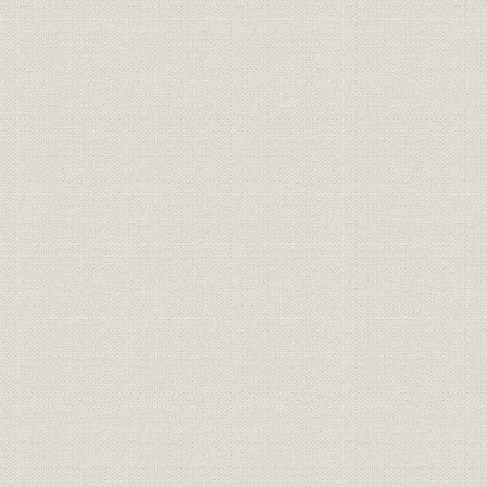
旭絹織 膳所工場(1926年)、レー
ヨン再操作業(旭絹織 1928年
事業所;製造工程
頃)、再選別作業(旭絹織 1928年
1926年、1
頃)、箱詰作業(旭絹織 1928年
頃)
第1期工事が完成した日本ベン
ベルグ絹糸 延岡工場(1931年)、
完成した女子工員寄宿舎(日本ベ
事業所;福利厚生
1930年、1
ンベルグ絹糸 1931年)、1930年
頃の延岡駅前、完成した社宅群
(日本ベンベルグ絹糸 1930年)
「旭絹織月報」第12号より
(1926年)、「旭絹織月報」第23
号より(1927年)、京都大礼博覧
広告宣伝;催し
1926年~1
会(旭絹織 1928年)、ベンベルグ
展示会(大阪 1932年)、ベンベル
グ展示会(東京・三越 1933年)
株式
旭絹織の主要株主
1923年5
財務・業績
旭絹織の業績の推移
1922年11