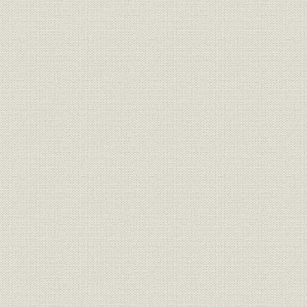
1924年4
組織
旭絹織職制
在
旭絹織と他社の産地間の競合状
業界
1928年春
態
株式
旭絹織の大株主
1929年5
生産;業界
ビスコース人絹会社生産高推移
1930年~1
生産
レーヨン糸の国別生産高推移
1925年~1
財務・業績
旭絹織の決算
1930年5月
延岡工場の従業員数とアンモニ
従業員;生産
1923年~1
ア生産高の推移
製造工程
村山式硝酸合成のフローシート
1977年