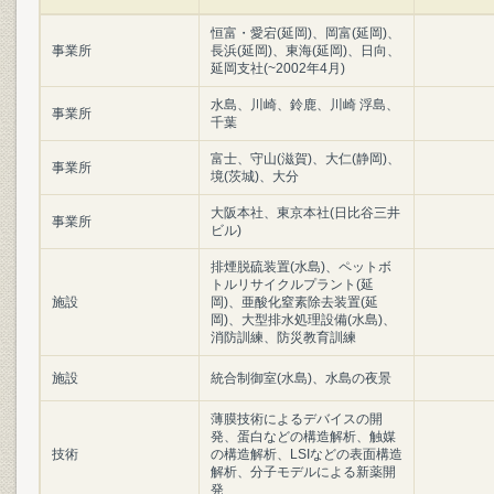
恒富・愛宕(延岡)、岡富(延岡)、
事業所
長浜(延岡)、東海(延岡)、日向、
延岡支社(~2002年4月)
水島、川崎、鈴鹿、川崎 浮島、
事業所
千葉
富士、守山(滋賀)、大仁(静岡)、
事業所
境(茨城)、大分
大阪本社、東京本社(日比谷三井
事業所
ビル)
排煙脱硫装置(水島)、ペットボ
トルリサイクルプラント(延
施設
岡)、亜酸化窒素除去装置(延
岡)、大型排水処理設備(水島)、
消防訓練、防災教育訓練
施設
統合制御室(水島)、水島の夜景
薄膜技術によるデバイスの開
発、蛋白などの構造解析、触媒
技術
の構造解析、LSIなどの表面構造
解析、分子モデルによる新薬開
発