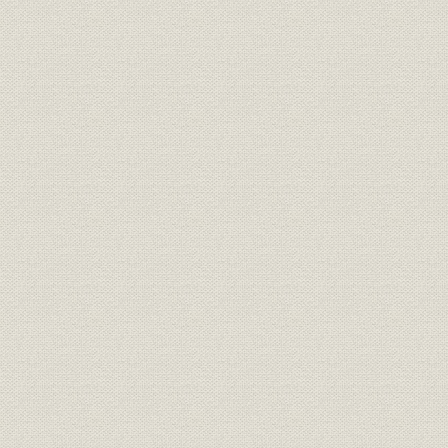
爆薬(日本窒素火薬)
旭ベンベルグ絹糸 本社(大阪ビ
ル 1948年頃)、延岡工場 中央事
事業所;福利厚生
務所(1938年)、寄宿舎の食堂
1938年、1
(1938年頃)、生花の稽古(1938
年頃)
戦前の延岡市街(1933年)、戦前
の延岡市風景(1937年頃)、戦災
1933年~1
で荒廃と化した延岡市、復興し
た延岡市(1960年頃)
業界
人造絹糸工業への参入企業
1917年6月
株式
旭ベンベルグ絹糸の株主構成
1933年1
組織;事業所
旭ベンベルグ絹糸の工場体制
1933年現
人絹・レーヨンステーブル工業
業界
1940年12
の企業整備