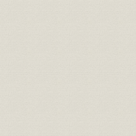
生産
爆薬生産量の推移
1930年~1
生産
硝化綿の用途別生産量推移
1934年~1
生産
セルロイド生地生産数量推移
1933年~1
日中戦争開始以後における海軍
業界;施設
の火薬・爆薬施設の拡充
薬品部における主要製品の生産
生産
1933年~1
量推移
製品;生産
旭味の生産量推移
1936年度~
組織
日窒化学組織図
1944年1