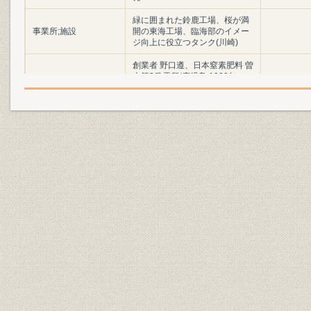
緑に囲まれた鈴鹿工場、桜が満
事業所;施設
開の東海工場、臨海部のイメー
ジ向上に役立つタンク(川崎)
創業者 野口遵、日本窒素肥料 曽
木第2発電所(鹿児島 1909年
役員;施設
頃)、曽木第2発電所跡(1999
1909年、1
年)、日本窒素肥料 カーバイド
工場(水俣 1909年)
朝鮮窒素肥料 鳥瞰図(1907年)、
事業所
朝鮮窒素肥料 興南工場
明治39年(1
沿革
旭化成の前身
(1950年)
日本窒素肥料 延岡工場第1期工
事完成(1923年)、ルイジ・カザ
事業所;技術
レ博士、来日したカザレ博士を
1923年
囲んで(1923年)、現在の向陽倶
楽部