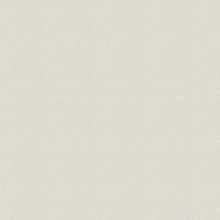
日本窒素火薬一般工員(傭員)の
賃金
1932年
初任給(日給)
日本ベンベルグ絹糸の創立当初
株式
1929年4月
の株主構成
日本ベンベルグ絹糸 延岡工場の
従業員
1931年11
在籍人数の推移
日本ベンベルグ絹糸の一般工員
賃金
1932年
(傭員)の初任給(日給)
日本ベンベルグ絹糸の損益計算
財務・業績
1929年4月
の推移
延岡工場及び延岡系統発電所価
資産
1930年代
額
大津工場(1934年頃)、創業当時
の延岡工場レーヨン部(1935
事業所;施設
1934年~1
年)、ベンベルグ部正門(延岡
1938年)
ベンベルグ、レーヨン製品//製造
製品
開始当初の「旭味」、宮杉硝安