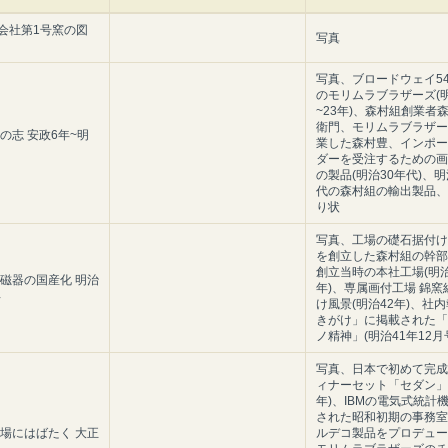
会社第1号窯の図
写真
写真、ブロードウェイ54
のモリムラブラザーズ(明
~23年)、森村組創業者
衛門、モリムラブラザー
の志 安政6年~明
業した森村豊、インポー
ダーを受注するための画
の製品(明治30年代)、明
代の森村組の輸出製品、
り状
写真、工場の礎石据付け
を創立した森村組の幹部
創立当時の本社工場(明治
質磁器の国産化 明治
年)、専属画付工場 錦窯
年
け風景(明治42年)、社
きがけ」に掲載された「
ノ精神」(明治41年12月
写真、日本で初めて完成
ィナーセット「セダン」
年)、IBMの電気式統計
された昭和初期の事務室
市場にはばたく 大正
ルデコ製品をプロデュー