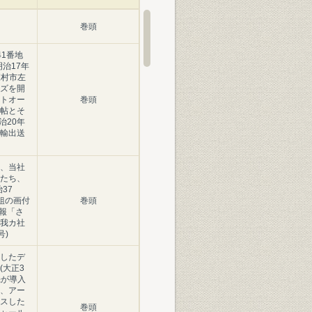
巻頭
1番地
治17年
森村市左
ズを開
トオー
巻頭
帖とそ
治20年
輸出送
、当社
たち、
37
組の画付
巻頭
内報「さ
我カ社
号)
したデ
(大正3
機が導入
、アー
スした
巻頭