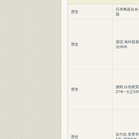
日本陶器合名
歴史
面
源流 海外貿易
歴史
治36年
挑戦 白色硬
歴史
37年~大正5
近代化 世界
歴史