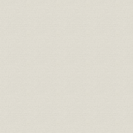
2. 宇宙開発
3. 国鉄新幹線と通信電子機器
4. 郵便の自動機械化
第3節 民需と輸出の伸長
1. 民需の伸長
2. 輸出の急伸
第2編 高度成長時代の発展
第1章 大型化、国際化への道
第1節 世界企業をめざして
第2節 輸出伸長と企業進出
1. 輸出伸長