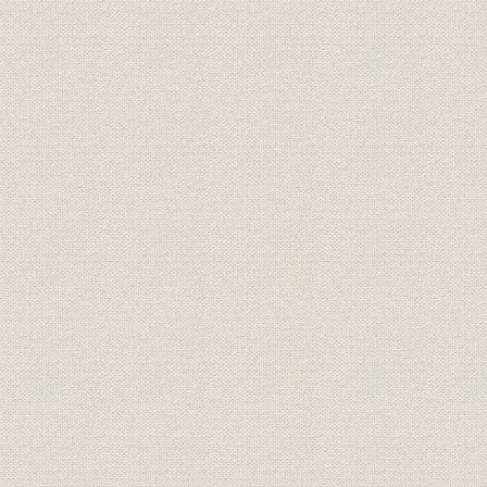
2. 企業進出
第3節 生産体制の増強
1. 横浜工場の建設
2. 山梨工場の建設
3. 芝浦工場の増設
4. 地方工場の建設と生産マップの形成
第4節 売上高の増大
1. 電電公社
2. 官公庁
3. 一般民需
第2章 躍進する有線通信事業