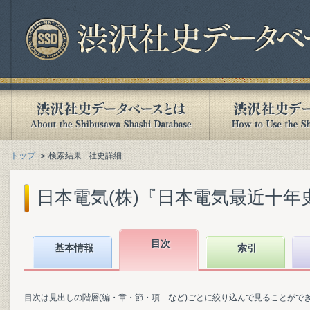
トップ
検索結果 - 社史詳細
日本電気(株)『日本電気最近十年史 :
目次
基本情報
索引
目次は見出しの階層(編・章・節・項…など)ごとに絞り込んで見ることがで