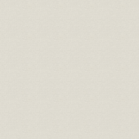
第1節 クロスバ交換機の増産
1. 標準交換機の完成
2. 海外進出の開始
3. 私設交換機の伸長
第2節 伝送通信事業の発展
1. 事業規模の拡大
2. めざましい新製品の開発
第3節 通信用端末機の発達
1. 電話機関連
2. ファクシミリおよびテレメール
第3章 輝かしい無線事業