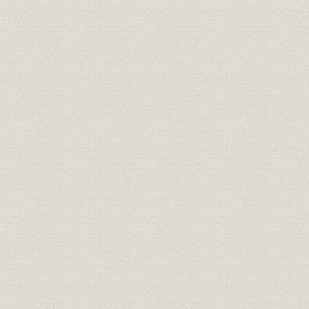
第1節 マイクロ波、衛星通信基本技術の確立
1. 変復調方式を中心とする通信方式の開発
2. 遠距離通信用各種装置の開発
3. 大容量通信方式の開発
4. より高い無線周波数帯の開拓
5. 小形化、信頼性向上への努力
第2節 輸出体制の整備
1. ターン キー契約の体験
2. 生産性向上対策
第3節 世界を制覇するマイクロ波通信
1. アナログ マイクロ波通信