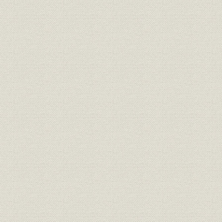
1. 新事業部制の発足
2. 営業力強化と代理営業制
3. プロジェクト チーム制の発足
4. 全員参加のZD運動
第4節 創立70周年を祝う
1. 記念式典
2. 記念行事
第3章 市場変化への対応
第1節 電電公社の長期計画に協力
第2節 官公庁向け業務の拡大
1. 防衛力の整備