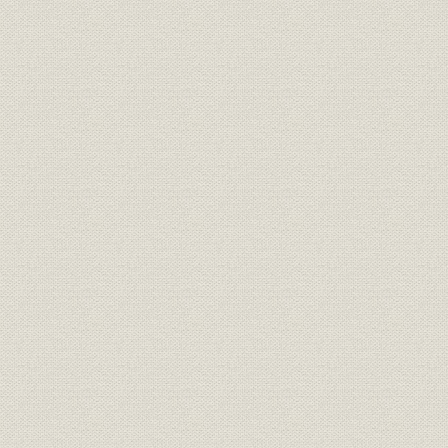
2. 見通し外通信
第4節 世界に飛躍する衛星通信
第5節 脚光浴びるVHF、UHF通信
1. 公衆移動通信
2. 専用移動通信
3. UHF帯多重通信
第6節 放送映像機器の多様化
1. カラー化および高規格化時代
2. 無人化、高信頼化、自動化
3. 放送機の省電力化
4. 海外進出