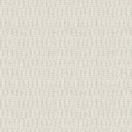
(1) メキシコへの企業進出
(2) ブラジルの交換機市場へ進出
(3) オーストラリア工場の設立
(4) 韓国三星グループと合弁会社設立
(5) 韓国市外電話拡充計画と資本参加
(6) イラン政府と合弁会社設立
(7) マレーシアで合弁会社設立
第3節 生産体制の増強
1. 横浜工場の建設
2. 山梨工場の建設
3. 芝浦工場の増設