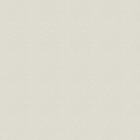
(2) 電子デバイスの外販
(3) その他の民需商品
2. 輸出の急伸
(1) 苦難の時代
(2) 発展の要因と背景
第2編 高度成長時代の発展
第1章 大型化、国際化への道
第1節 世界企業をめざして
第2節 輸出伸長と企業進出
1. 輸出伸長
2. 企業進出