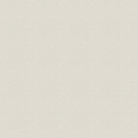
(1) 発展途上国への進出
(2) NDBの設立と海外生産
3. 私設交換機の伸長
第2節 伝送通信事業の発展
1. 事業規模の拡大
2. めざましい新製品の開発
(1) PCM通信方式の登場
(2) FDM方式装置の開発
(3) 画像伝送装置の開発
(4) 衛星通信地球局用装置
(5) 新実装方式