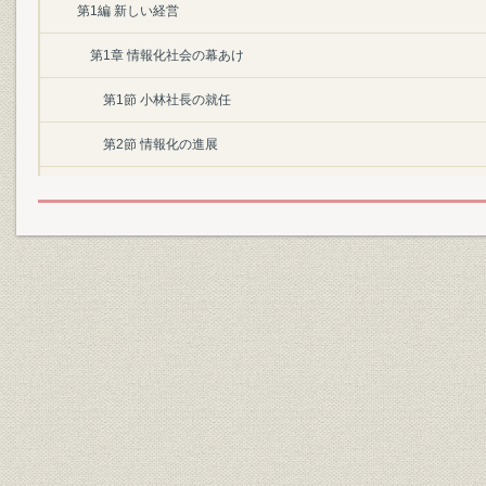
第1編 新しい経営
第1章 情報化社会の幕あけ
第1節 小林社長の就任
第2節 情報化の進展
第2章 経営刷新プログラムの展開
第1節 基本理念の強調
第2節 経営構造の改編
1. “点から面へ”
2. 担当制から分担制へ
3. 常務会の役割り
第3節 ライン スタフ制の確立