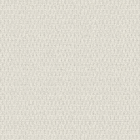
(5) 『日本電気技報記念号』の発行
第3章 市場変化への対応
第1節 電電公社の長期計画に協力
第2節 官公庁向け業務の拡大
1. 防衛力の整備
2. 宇宙開発
3. 国鉄新幹線と通信電子機器
4. 郵便の自動機械化
第3節 民需と輸出の伸長
1. 民需の伸長
(1) コンピュータ市場の拡大