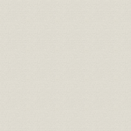
4. 地方工場の建設と生産マップの形成
第4節 売上高の増大
1. 電電公社
2. 官公庁
3. 一般民需
第2章 躍進する有線通信事業
第1節 クロスバ交換機の増産
1. 標準交換機の完成
(1) 機種開発と増産体制の確立
(2) 電電公社新サービス実用化への協力
2. 海外進出の開始