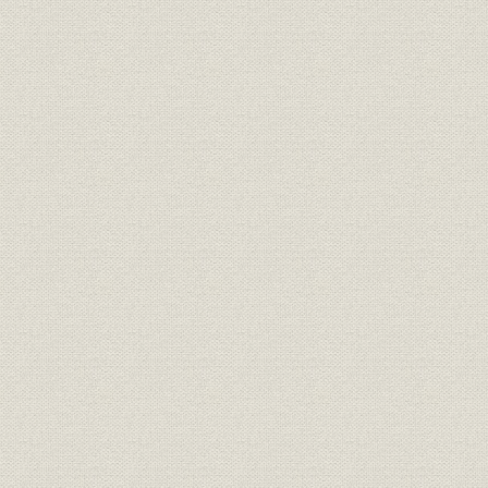
1. 新事業部制の発足
2. 営業力強化と代理営業制
3. プロジェクト チーム制の発足
4. 全員参加のZD運動
第4節 創立70周年を祝う
1. 記念式典
2. 記念行事
(1) NECエレクトロピア展開催
(2) 遺児育英資金制度の創設
(3) 総合体育館の建設
(4) 社史『七十年史』の編纂