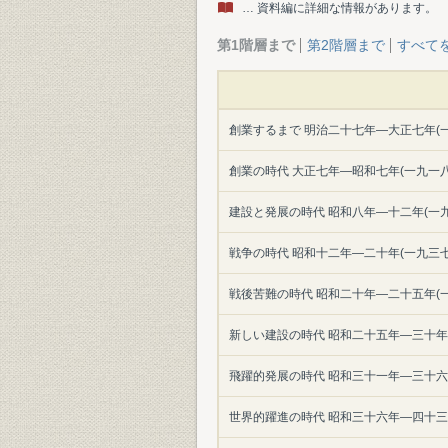
… 資料編に詳細な情報があります。
第1階層まで
第2階層まで
すべて
創業するまで 明治二十七年―大正七年(
創業の時代 大正七年―昭和七年(一九一
建設と発展の時代 昭和八年―十二年(一
戦争の時代 昭和十二年―二十年(一九三
戦後苦難の時代 昭和二十年―二十五年(
新しい建設の時代 昭和二十五年―三十年
飛躍的発展の時代 昭和三十一年―三十六
世界的躍進の時代 昭和三十六年―四十三