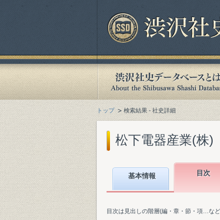
トップ
検索結果 - 社史詳細
松下電器産業(株)『
目次
基本情報
目次は見出しの階層(編・章・節・項…な