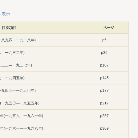
を表示
目次項目
ページ
一八九四―一九一八年)
p5
八―一九三二年)
p39
九三三―一九三七年)
p107
七―一九四五年)
p145
一九四五―一九五〇年)
p177
(一九五〇―一九五五年)
p217
年(一九五六―一九六一年)
p257
年(一九六一―一九六八年)
p309