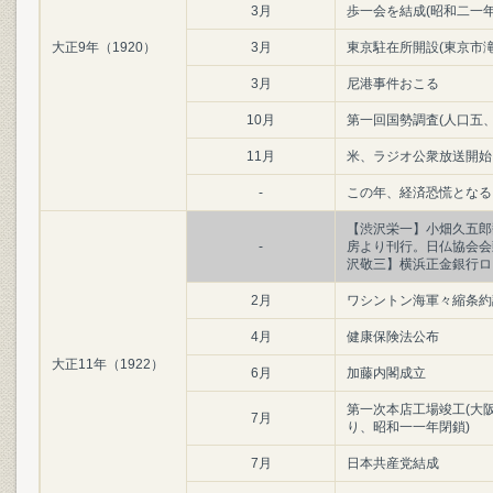
3月
歩一会を結成(昭和二一
大正9年（1920）
3月
東京駐在所開設(東京市
3月
尼港事件おこる
10月
第一回国勢調査(人口五
11月
米、ラジオ公衆放送開始
-
この年、経済恐慌となる
【渋沢栄一】小畑久五郎
-
房より刊行。日仏協会会
沢敬三】横浜正金銀行ロ
2月
ワシントン海軍々縮条約
4月
健康保険法公布
大正11年（1922）
6月
加藤内閣成立
第一次本店工場竣工(大
7月
り、昭和一一年閉鎖)
7月
日本共産党結成