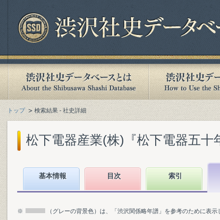
トップ
検索結果 - 社史詳細
松下電器産業(株)『松下電器五十年の略
基本情報
目次
索引
※
（グレーの背景色）は、「渋沢関係略年譜」を参考のために表示