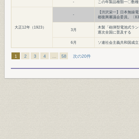
-
この年製品種類一〇数種
【渋沢栄一】日本無線電
-
都復興審議会委員。〔8
大正12年（1923）
木製「砲弾型電池式ラン
3月
逐次全国に普及する
6月
ソ連社会主義共和国成立
1
2
3
4
…
58
次の20件