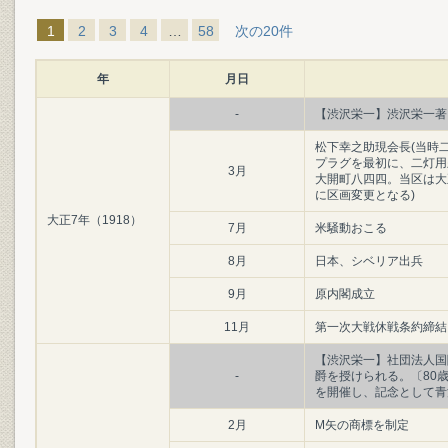
1
2
3
4
…
58
次の20件
年
月日
-
【渋沢栄一】渋沢栄一著
松下幸之助現会長(当時
プラグを最初に、二灯用
3月
大開町八四四。当区は大
に区画変更となる)
大正7年（1918）
7月
米騒動おこる
8月
日本、シベリア出兵
9月
原内閣成立
11月
第一次大戦休戦条約締結
【渋沢栄一】社団法人国
-
爵を授けられる。〔80
を開催し、記念として青
2月
M矢の商標を制定