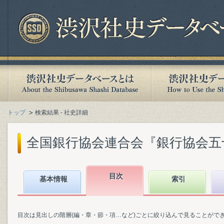
トップ
検索結果 - 社史詳細
全国銀行協会連合会『銀行協会五十年史
目次
基本情報
索引
目次は見出しの階層(編・章・節・項…など)ごとに絞り込んで見ることがで