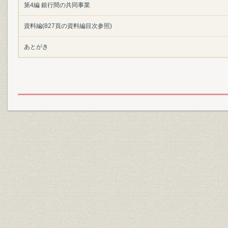
第4編 銀行間の共同事業
資料編(827頁の資料編目次参照)
あとがき