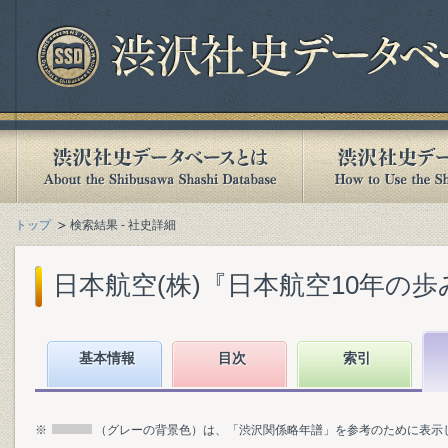
トップ
検索結果 - 社史詳細
日本航空(株)『日本航空10年の歩み : 1
基本情報
目次
索引
※
（グレーの背景色）は、「渋沢関係略年譜」を参考のために表示