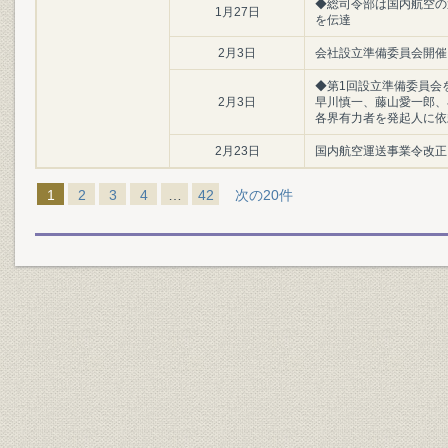
◆総司令部は国内航空の運営
1月27日
を伝達
2月3日
会社設立準備委員会開催
◆第1回設立準備委員会
2月3日
早川慎一、藤山愛一郎、
各界有力者を発起人に依
2月23日
国内航空運送事業令改正
1
2
3
4
…
42
次の20件