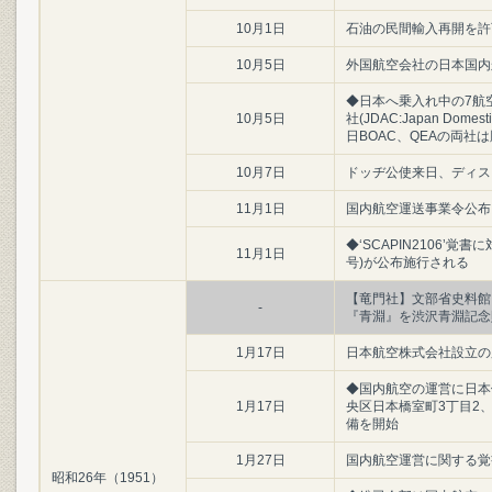
10月1日
石油の民間輸入再開を許
10月5日
外国航空会社の日本国内
◆日本へ乗入れ中の7航
10月5日
社(JDAC:Japan Dome
日BOAC、QEAの両社は
10月7日
ドッヂ公使来日、ディス
11月1日
国内航空運送事業令公布
◆‘SCAPIN2106’
11月1日
号)が公布施行される
【竜門社】文部省史料館
-
『青淵』を渋沢青淵記念
1月17日
日本航空株式会社設立の
◆国内航空の運営に日本
1月17日
央区日本橋室町3丁目2
備を開始
1月27日
国内航空運営に関する覚
昭和26年（1951）