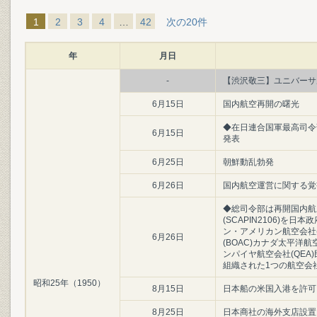
1
2
3
4
…
42
次の20件
年
月日
-
【渋沢敬三】ユニバーサル
6月15日
国内航空再開の曙光
◆在日連合国軍最高司令
6月15日
発表
6月25日
朝鮮動乱勃発
6月26日
国内航空運営に関する覚
◆総司令部は再開国内航
(SCAPIN2106)を
ン・アメリカン航空会社(
6月26日
(BOAC)カナダ太平洋航
ンパイヤ航空会社(QEA
組織された1つの航空会
昭和25年（1950）
8月15日
日本船の米国入港を許可
8月25日
日本商社の海外支店設置