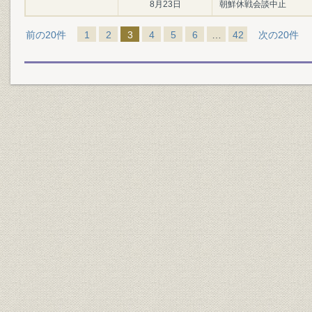
8月23日
朝鮮休戦会談中止
前の20件
1
2
3
4
5
6
…
42
次の20件