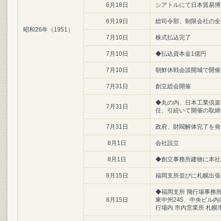
6月18日
シアトルにて日本貿易博
6月19日
総司令部、制限会社の全
昭和26年（1951）
7月10日
株式払込完了
7月10日
◆払込資本金1億円
7月10日
朝鮮休戦会談開城で開催
7月31日
創立総会開催
◆丸の内、日本工業倶楽
7月31日
任、引続いて開催の取締
7月31日
政府、財閥解体完了を発
8月1日
会社設立
8月1日
◆創立事務所建物に本社
8月15日
福岡支所並びに札幌出張
◆福岡支所 飛行場事務所
8月15日
東中州245、中央ビル内
行場内 市内営業所 札