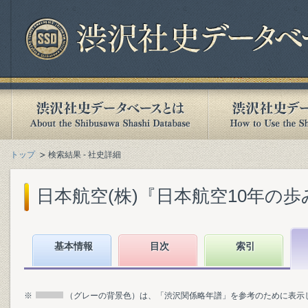
トップ
検索結果 - 社史詳細
日本航空(株)『日本航空10年の歩み : 1
基本情報
目次
索引
※
（グレーの背景色）は、「渋沢関係略年譜」を参考のために表示