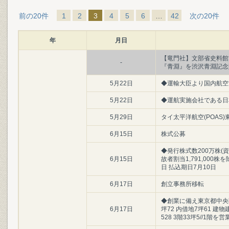
前の20件
1
2
3
4
5
6
…
42
次の20件
年
月日
【竜門社】文部省史料館
-
『青淵』を渋沢青淵記念
5月22日
◆運輸大臣より国内航空
5月22日
◆運航実施会社である日
5月29日
タイ太平洋航空(POAS)
6月15日
株式公募
◆発行株式数200万株(
6月15日
故者割当1,791,000
日 払込期日7月10日
6月17日
創立事務所移転
◆創業に備え東京都中央区
6月17日
坪72 内借地7坪61 建物建
528 3階33坪5//1