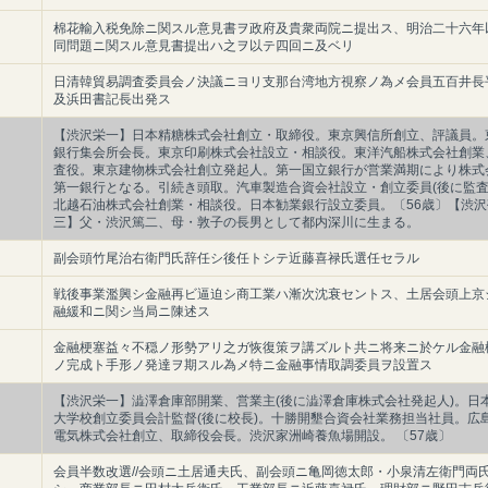
棉花輸入税免除ニ関スル意見書ヲ政府及貴衆両院ニ提出ス、明治二十六年
同問題ニ関スル意見書提出ハ之ヲ以テ四回ニ及ベリ
日清韓貿易調査委員会ノ決議ニヨリ支那台湾地方視察ノ為メ会員五百井長
及浜田書記長出発ス
【渋沢栄一】日本精糖株式会社創立・取締役。東京興信所創立、評議員。
銀行集会所会長。東京印刷株式会社設立・相談役。東洋汽船株式会社創業
査役。東京建物株式会社創立発起人。第一国立銀行が営業満期により株式
第一銀行となる。引続き頭取。汽車製造合資会社設立・創立委員(後に監査
北越石油株式会社創業・相談役。日本勧業銀行設立委員。〔56歳〕【渋沢
三】父・渋沢篤二、母・敦子の長男として都内深川に生まる。
副会頭竹尾治右衛門氏辞任シ後任トシテ近藤喜禄氏選任セラル
戦後事業濫興シ金融再ビ逼迫シ商工業ハ漸次沈衰セントス、土居会頭上京
融緩和ニ関シ当局ニ陳述ス
金融梗塞益々不穏ノ形勢アリ之ガ恢復策ヲ講ズルト共ニ将来ニ於ケル金融
ノ完成ト手形ノ発達ヲ期スル為メ特ニ金融事情取調委員ヲ設置ス
【渋沢栄一】澁澤倉庫部開業、営業主(後に澁澤倉庫株式会社発起人)。日
大学校創立委員会計監督(後に校長)。十勝開墾合資会社業務担当社員。広
電気株式会社創立、取締役会長。渋沢家洲崎養魚場開設。 〔57歳〕
会員半数改選//会頭ニ土居通夫氏、副会頭ニ亀岡徳太郎・小泉清左衛門両