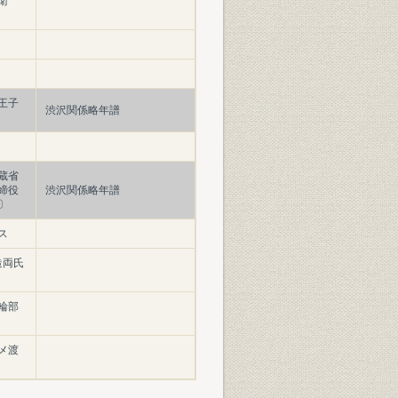
衛
王子
渋沢関係略年譜
蔵省
締役
渋沢関係略年譜
〕
ス
造両氏
輪部
メ渡