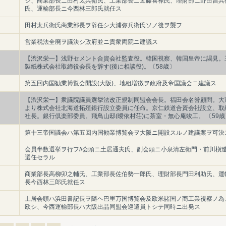
シ、商業部長ニ田村太兵衛氏、工業部長ニ近藤喜禄氏、理財部ニ野田吉兵
氏、運輸部長ニ今西林三郎氏就任ス
田村太兵衛氏商業部長ヲ辞任シ大浦弥兵衛氏ソノ後ヲ襲フ
営業税法全廃ヲ議決シ政府並ニ貴衆両院ニ建議ス
【渋沢栄一】浅野セメント合資会社監査役。韓国視察、韓国皇帝に謁見。
製紙株式会社取締役会長を辞す(後に相談役)。〔58歳〕
第五回内国勧業博覧会開設(大阪)、地租増徴ヲ政府及帝国議会ニ建議ス
【渋沢栄一】衆議院議員選挙法改正規制同盟会会長。福田会名誉顧問。大
より株式会社北海道拓殖銀行設立委員に任命。京仁鉄道合資会社設立、取
社長。銀行倶楽部委員。飛鳥山邸(曖依村荘)に茶室・無心庵竣工。 〔59歳
第十三帝国議会ハ第五回内国勧業博覧会ヲ大阪ニ開設スルノ建議案ヲ可決
会員半数選挙ヲ行フ//会頭ニ土居通夫氏、副会頭ニ小泉清左衛門・前川槇
選任セラル
商業部長高柳卯之輔氏、工業部長佐伯勢一郎氏、理財部長門田利助氏、運
長今西林三郎氏就任ス
土居会頭ハ浜田書記長ヲ隨ヘ巴里万国博覧会及欧米諸国ノ商工業視察ノ為
欧シ、今西運輸部長ハ大阪出品同盟会巡遣員トシテ同時ニ出発ス