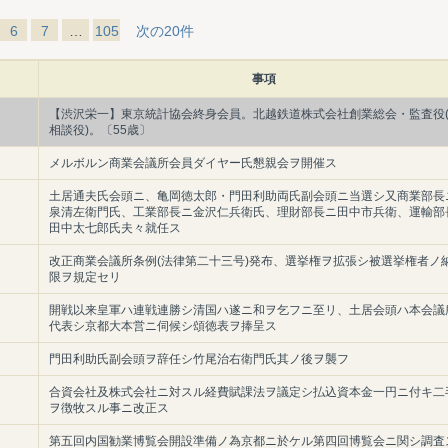
6
7
…
105
次の20件
事項
【渋沢栄一】東京統計協会終身会員。北越鉄道株式会社創業総会・監査役
相談役)。〔55歳〕
メルボルン商業会議所会員ダイヤー氏懇親会ヲ開催ス
土居通夫氏会頭ニ、亀岡徳太郎・門田利助両氏副会頭ニ当選シ又商業部長
泉清左衛門氏、工業部長ニ金沢仁兵衛氏、理財部長ニ田中市兵衛、運輸部
田中太七郎氏夫々就任ス
改正商業会議所条例(法律第二十三号)発布、選挙権ヲ拡張シ被選挙権者ノ
限ヲ規定セリ
開戦以来皇軍ハ連戦連勝シ清国ハ遂ニ和ヲ乞フニ至リ、土居会頭ハ本会議
代表シ京都大本営ニ伺候シ頌徳表ヲ捧呈ス
門田利助氏副会頭ヲ辞任シ竹尾治右衛門氏其ノ後ヲ襲フ
合資会社及株式会社ニ対スル経費賦課法ヲ議定シ払込資本金一円ニ付キ二
ヲ徴牧スル事ニ改正ス
第五回内国勧業博覧会開設準備ノ為京都ニ於ケル第四回博覧会ニ関シ調査