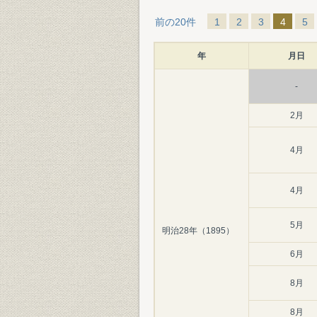
前の20件
1
2
3
4
5
年
月日
-
2月
4月
4月
5月
明治28年（1895）
6月
8月
8月