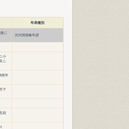
年表種別
(後に
渋沢関係略年譜
ニ小
長ニ
納税年
所ヲ
毛宛
ス