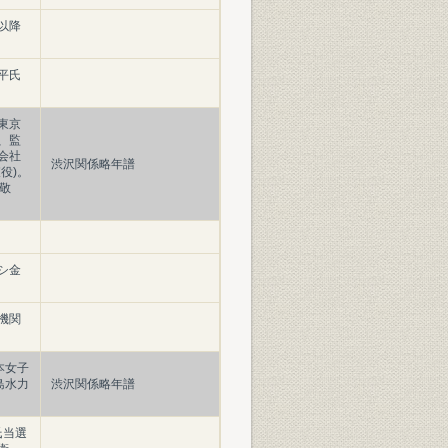
以降
平氏
東京
、監
会社
渋沢関係略年譜
役)。
敬
シ金
機関
本女子
島水力
渋沢関係略年譜
氏当選