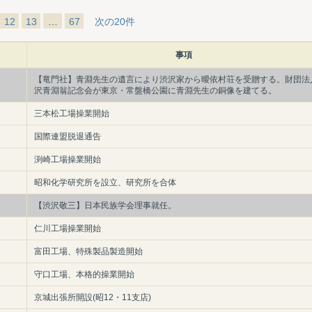
12
13
…
67
次の20件
事項
【竜門社】青淵先生の遺言により渋沢家から曖依村荘を受贈する。財団法
沢青淵翁記念会が東京・常盤橋公園に青淵先生の銅像を建てる。
三本松工場操業開始
国際連盟脱退通告
渕崎工場操業開始
昭和化学研究所を設立、研究所を合体
【渋沢敬三】日本民族学会理事就任。
仁川工場操業開始
富田工場、特殊製品製造開始
守口工場、本格的操業開始
京城出張所開設(昭12・11支店)