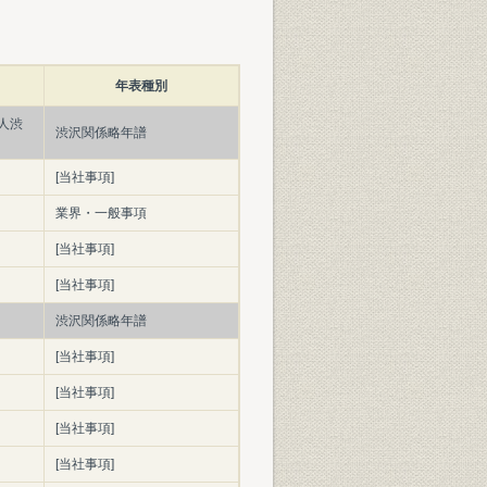
年表種別
人渋
渋沢関係略年譜
[当社事項]
業界・一般事項
[当社事項]
[当社事項]
渋沢関係略年譜
[当社事項]
[当社事項]
[当社事項]
[当社事項]