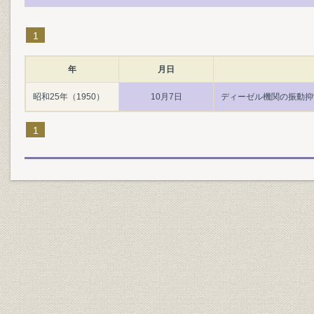
1
年
月日
昭和25年（1950）
10月7日
ディーゼル機関の振動抑
1