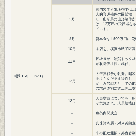
富岡製作所(旧称富岡工
人的資源確保の困難性、
5月
し、山形県に山形製作所
は、12万坪の飛行場を
ている。
8月
資本金を1,500万円に増資
10月
本店を、横浜市磯子区富岡
堀社長が、浦賀ドック社
11月
が取締役社長に就任。
太平洋戦争が勃発。昭和
昭和16年（1941）
をはらんだまま経過し、
12月
が、近代戦力としての航
の増産体制に遮二無二突
人員増員についても、昭
12月
が実施され、人員規模は
-
東条内閣成立
-
真珠湾奇襲・対米英蘭宣
-
米の配給通帳・外食券制(