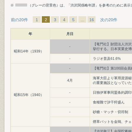
※
（グレーの背景色）は、「渋沢関係略年譜」を参考のために表示
前の20件
1
2
3
4
5
…
16
次の20件
年
月日
【竜門社】財団法人渋沢
-
挙行する。日本実業史博
昭和14年（1939）
-
ラジオ普及61.6%
-
【竜門社】第100回会
海軍大臣より軍用資源秘
4月
の重要施設となっていた
-
日独伊軍事同盟条約調印
昭和15年（1940）
-
食糧難で汐干狩盛ん
-
砂糖・マッチ・切符制
-
煙草バットを金鵄、チェ
-
【渋沢敬三】全国貯蓄銀