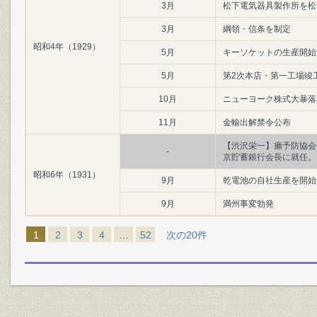
3月
松下電気器具製作所を松
3月
綱領・信条を制定
昭和4年（1929）
5月
キーソケットの生産開始
5月
第2次本店・第一工場竣工
10月
ニューヨーク株式大暴落
11月
金輸出解禁令公布
【渋沢栄一】癩予防協会
-
京貯蓄銀行会長に就任。
昭和6年（1931）
9月
乾電池の自社生産を開始
9月
満州事変勃発
1
2
3
4
…
52
次の20件