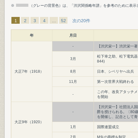
※
（グレーの背景色）は、「渋沢関係略年譜」を参考のために表示
1
2
3
4
…
52
次の20件
年
月日
-
【渋沢栄一】渋沢栄一著
松下幸之助、松下電気器
3月
844)
大正7年（1918）
8月
日本、シベリヤへ出兵
11月
第一次世界大戦終わる
この年、改良アタッチメ
-
を開始
【渋沢栄一】社団法人国
-
爵を授けられる。〔80
を開催し、記念として青
大正9年（1920）
1月
国際連盟成立
2月
M矢の商標を制定