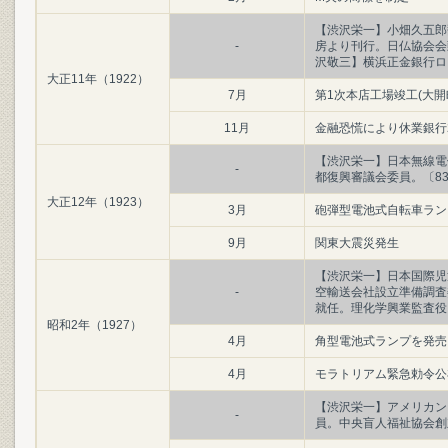
【渋沢栄一】小畑久五郎
-
房より刊行。日仏協会会
沢敬三】横浜正金銀行ロ
大正11年（1922）
7月
第1次本店工場竣工(大開町
11月
金融恐慌により休業銀行
【渋沢栄一】日本無線電
-
都復興審議会委員。〔8
大正12年（1923）
3月
砲弾型電池式自転車ラン
9月
関東大震災発生
【渋沢栄一】日本国際児
-
空輸送会社設立準備調査
就任。理化学興業監査役
昭和2年（1927）
4月
角型電池式ランプを発売
4月
モラトリアム緊急勅令公
【渋沢栄一】アメリカン
-
員。中央盲人福祉協会創