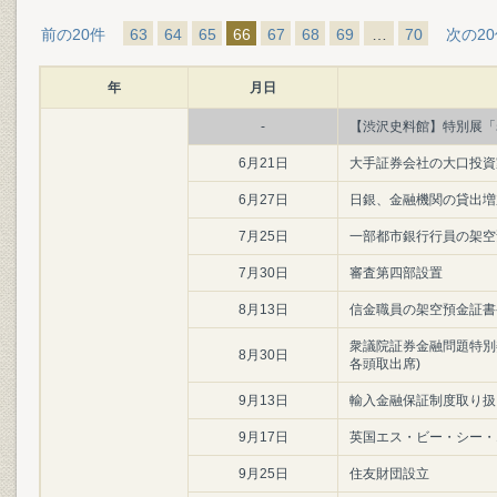
前の20件
63
64
65
66
67
68
69
…
70
次の2
年
月日
-
【渋沢史料館】特別展「
6月21日
大手証券会社の大口投資
6月27日
日銀、金融機関の貸出増加
7月25日
一部都市銀行行員の架空
7月30日
審査第四部設置
8月13日
信金職員の架空預金証書
衆議院証券金融問題特別
8月30日
各頭取出席)
9月13日
輸入金融保証制度取り扱
9月17日
英国エス・ビー・シー・
9月25日
住友財団設立