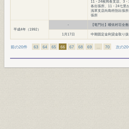
11・24枚岡各支店、3
各出張所、11・24七里
浅草支店向島特別出張所
張所
-
【竜門社】曖依村荘全敷
平成4年（1992）
1月17日
中期固定金利貸金取り扱
前の20件
63
64
65
66
67
68
69
…
70
次の2