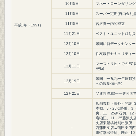
10月5日
マネー・ローンダリング
11月5日
スーパー定期(自由金利
11月5日
宮沢喜一内閣成立
平成3年（1991）
11月21日
ベスト・ユニット取り扱
12月10日
米国に新データセンター
12月10日
住友銀行セキュリティー
マーストリヒトでのEC首
12月11日
発効)
米国「一九九一年連邦預
12月19日
への規制強化等)
12月21日
ソ連邦消滅(一一共和国
店舗異動〈海外〉開設=3
本郷、3・25淡路町、3
央、11・25新石切、1
店狛江、11・25藤沢支
支店東船橋特別出張所、
-
西蒲田支店→蒲田支店西
川特別出張所、廃止=10