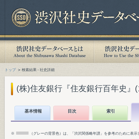
トップ
検索結果 - 社史詳細
(株)住友銀行『住友銀行百年史』(199
基本情報
目次
索引
※
（グレーの背景色）は、「渋沢関係略年譜」を参考のために表示