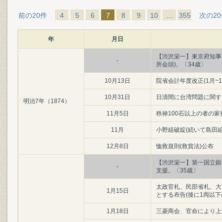
前の20件
4
5
6
7
8
9
10
…
355
次の2
年
月日
【渋沢栄一】東京府知事
-
所会頭)。〔34歳〕
10月13日
院省会計年度改正(1月~1
10月31日
日清間に台湾問題に関する
明治7年（1874）
11月5日
秩禄100石以上の者の
11月
小野組破綻(続いて島田組
12月8日
恤救規則(救貧法)公布
【渋沢栄一】第一国立銀
-
支援。〔35歳〕
太政官札、民部省札、大
1月15日
とする布告(後に1両以下
1月18日
三菱商会、官命により上海