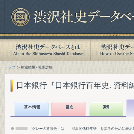
トップ
検索結果 - 社史詳細
日本銀行『日本銀行百年史. 資料編』(
基本情報
目次
索引
※
（グレーの背景色）は、「渋沢関係略年譜」を参考のために表示