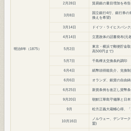
2月28日
貿易銀の量目増加を布告
国立銀行4行、銀行券の
3月8日
換えを希望)
3月14日
ドイツ・ライヒスバンク
4月14日
立憲政体の詔書発布(元
東京・横浜で郵便貯金取
明治8年（1875）
5月2日
高500円まで)
5月7日
千島樺太交換条約調印
6月4日
紙幣頭得能良介、兌換制
6月6日
オランダ、銀貨の自由鋳
6月25日
新貨条例を改正し貨幣条
9月20日
朝鮮江華島守備隊と日本
9月
松方正義大蔵輔心得、「
ノルウェー、デンマーク
10月16日
盟)