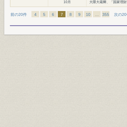
10月
大隈大蔵卿、「国家理財
前の20件
4
5
6
7
8
9
10
…
355
次の2