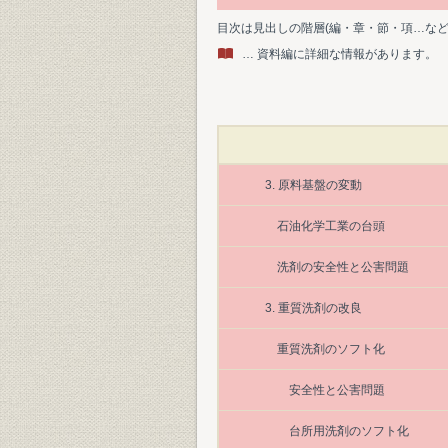
目次は見出しの階層(編・章・節・項…な
… 資料編に詳細な情報があります。
3. 原料基盤の変動
石油化学工業の台頭
洗剤の安全性と公害問題
3. 重質洗剤の改良
重質洗剤のソフト化
安全性と公害問題
台所用洗剤のソフト化