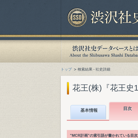
トップ
検索結果 - 社史詳細
花王(株)『花王史100年
目次
基本情報
"MCR計画"の索引語が書かれている目