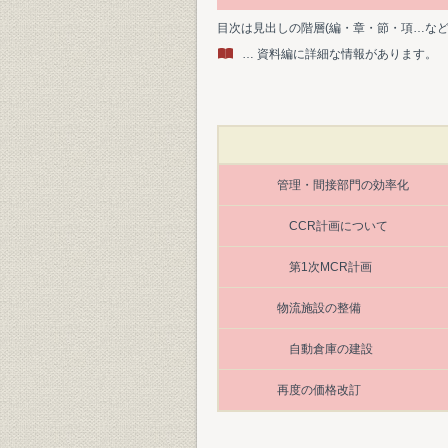
目次は見出しの階層(編・章・節・項…な
… 資料編に詳細な情報があります。
管理・間接部門の効率化
CCR計画について
第1次MCR計画
物流施設の整備
自動倉庫の建設
再度の価格改訂