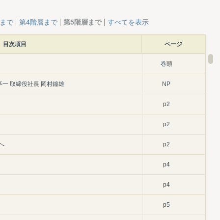
層まで
第4階層まで
第5階層まで
すべてを表示
目次項目
ページ
巻頭
亭一 取締役社長 岡村鐘雄
NP
p2
p2
へ
p2
p4
p4
p5