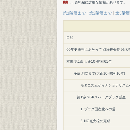
… 資料編に詳細な情報があります。
第1階層まで
第2階層まで
第3階
口絵
60年史発刊にあたって 取締役会長 鈴木
本編 第1部 大正10~昭和61年
序章 創立まで(大正10~昭和10年)
モダニズムからナショナリズム
第1節 NGKスパークプラグ誕生
1. プラグ国産化への道
2. NG点火栓の完成