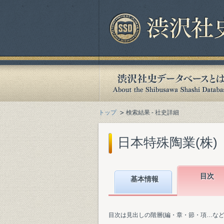
トップ
検索結果 - 社史詳細
日本特殊陶業(株)『
目次
基本情報
目次は見出しの階層(編・章・節・項…な