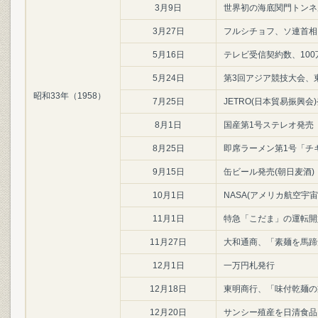
3月9日
世界初の海底関門トンネ
3月27日
フルシチョフ、ソ連首相
5月16日
テレビ受信契約数、10
5月24日
第3回アジア競技大会、
昭和33年（1958）
7月25日
JETRO(日本貿易振興会
8月1日
国産第1号ステレオ発売
8月25日
即席ラーメン第1号「チ
9月15日
缶ビール発売(朝日麦酒)
10月1日
NASA(アメリカ航空宇宙
11月1日
特急「こだま」の運転開
11月27日
大和通商、「素麺を馬蹄
12月1日
一万円札発行
12月18日
東明商行、「味付乾麺の
12月20日
サンシー殖産を日清食品