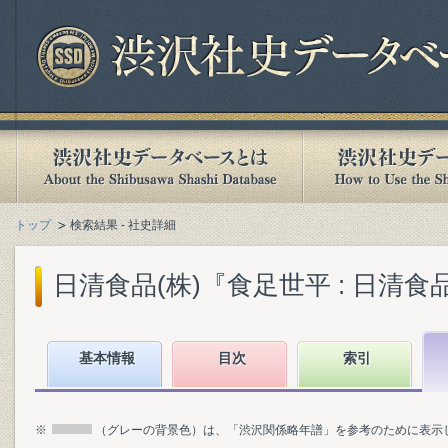
トップ
検索結果 - 社史詳細
日清食品(株)『食足世平 : 日清食品社
基本情報
目次
索引
※
（グレーの背景色）は、「渋沢関係略年譜」を参考のために表示