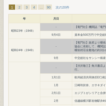
1
2
3
4
…
90
次の20件
年
月日
-
【竜門社】機関誌『竜門
昭和23年（1948）
9月4日
資本金500万円で中交総
【竜門社】政府より曖依
-
協会に依頼して、機関誌
昭和24年（1949）
曖依村荘全敷地の約3分
9月
中交総社をサンシー殖産
【渋沢敬三】角川書店よ
-
行。
1月1日
欧州経済共同体(EEC)発
1月
江崎玲於奈、エサキダイ
2月1日
エジプトがシリアと合併
2月
信越線横川駅名物駅弁峠