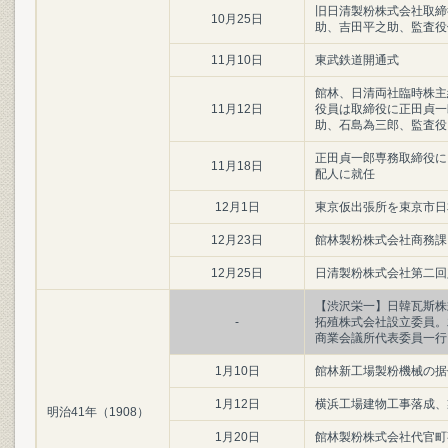
旧日清製粉株式会社取締
10月25日
助、吉田平之助、監査役
11月10日
東武鉄道開通式
館林、日清両社臨時株主
11月12日
役員は取締役に正田貞一
助、石島為三郎、監査役
正田貞一郎専務取締役に
11月18日
配人に就任
12月1日
東京仮出張所を束京市日
12月23日
館林製粉株式会社商務課
12月25日
日清製粉株式会社第二回
【渋沢栄一】日韓瓦斯株
-
拓殖株式会社設立委員。
商業会議所代表委員一行
1月10日
館林新工場製粉機械の据
1月12日
横浜工場建物工事落成、
明治41年（1908）
1月20日
館林製粉株式会社代官町