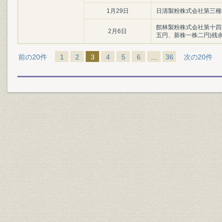
1月29日
日清製粉株式会社第三種
館林製粉株式会社第十四
2月6日
五円、新株一株二円)残
前の20件
1
2
3
4
5
6
…
36
次の20件