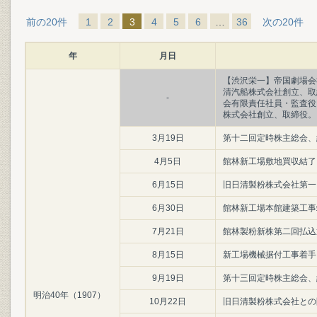
前の20件
1
2
3
4
5
6
…
36
次の20件
年
月日
【渋沢栄一】帝国劇場会
清汽船株式会社創立、取
-
会有限責任社員・監査役
株式会社創立、取締役。
3月19日
第十二回定時株主総会、
4月5日
館林新工場敷地買収結了
6月15日
旧日清製粉株式会社第一
6月30日
館林新工場本館建築工事
7月21日
館林製粉新株第二回払込
8月15日
新工場機械据付工事着手
9月19日
第十三回定時株主総会、
明治40年（1907）
10月22日
旧日清製粉株式会社との