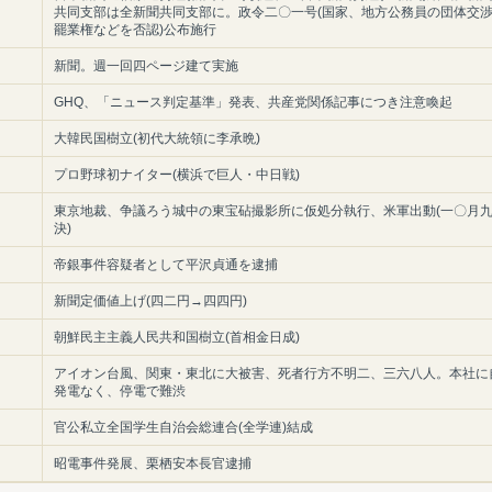
共同支部は全新聞共同支部に。政令二〇一号(国家、地方公務員の団体交
罷業権などを否認)公布施行
新聞。週一回四ページ建て実施
GHQ、「ニュース判定基準」発表、共産党関係記事につき注意喚起
大韓民国樹立(初代大統領に李承晩)
プロ野球初ナイター(横浜で巨人・中日戦)
東京地裁、争議ろう城中の東宝砧撮影所に仮処分執行、米軍出動(一〇月
決)
帝銀事件容疑者として平沢貞通を逮捕
新聞定価値上げ(四二円→四四円)
朝鮮民主主義人民共和国樹立(首相金日成)
アイオン台風、関東・東北に大被害、死者行方不明二、三六八人。本社に
発電なく、停電で難渋
官公私立全国学生自治会総連合(全学連)結成
昭電事件発展、栗栖安本長官逮捕