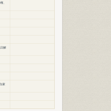
渉権、
九日解
自家