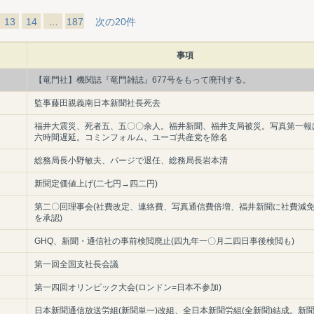
13
14
…
187
次の20件
事項
【竜門社】機関誌『竜門雑誌』677号をもって廃刊する。
監事藤田親義南日本新聞社長死去
福井大震災、死者五、五〇〇余人。福井新聞、福井支局被災。写真第一報
六時間遅延。コミンフォルム、ユーゴ共産党を除名
総務局長小野敏夫、パージで退任、総務局長岩本清
新聞定価値上げ(二七円→四二円)
第二〇回理事会(社費改定、連絡費、写真通信費倍増、福井新聞に社費減
を承認)
GHQ、新聞・通信社の事前検閲廃止(四九年一〇月二四日事後検閲も)
第一回全国支社長会議
第一四回オリンピック大会(ロンドン=日本不参加)
日本新聞通信放送労組(新聞単一)改組、全日本新聞労組(全新聞)結成。新