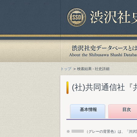
トップ
検索結果 - 社史詳細
(社)共同通信社『共
基本情報
目次
※
（グレーの背景色）は、「渋沢