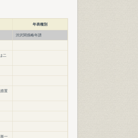
年表種別
渋沢関係略年譜
は二
免措置
聞単一