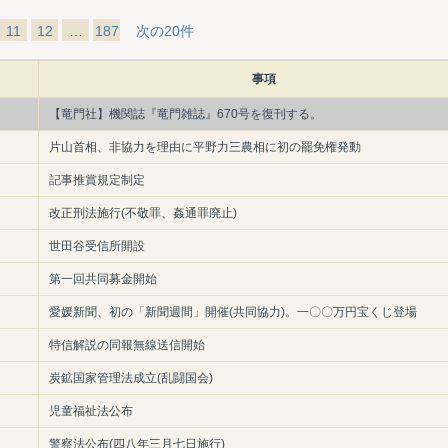
11
12
…
187
次の20件
事項
【竜門社】機関誌『竜門雑誌』670号を復刊する。
片山首相、非協力を理由に平野力三農相に初の罷免権発動
記事推賞規定制定
改正刑法施行(不敬罪、姦通罪廃止)
世田谷受信所開設
第一回共同募金開始
愛媛新聞、初の「新聞週間」開催(共同協力)。一〇〇万円宝くじ登場
特信解説の同報無線送信開始
炭鉱国家管理法成立(乱闘国会)
児童福祉法公布
警察法公布(四八年三月七日施行)