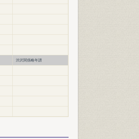
渋沢関係略年譜