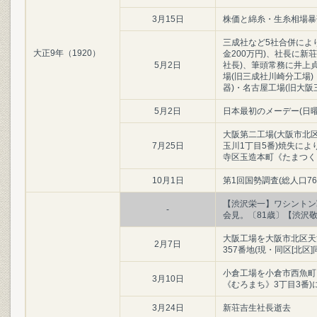
3月15日
株価と綿糸・生糸相場暴
三成社など5社合併によ
大正9年（1920）
金200万円)、社長に新荘
5月2日
社長)、筆頭常務に井上貞
場(旧三成社川崎分工場)
器)・名古屋工場(旧大阪
5月2日
日本最初のメーデー(日
大阪第二工場(大阪市北
7月25日
玉川1丁目5番)焼失によ
寺区玉造本町《たまつく
10月1日
第1回国勢調査(総人口76
【渋沢栄一】ワシントン
-
会見。〔81歳〕【渋沢
大阪工場を大阪市北区天
2月7日
357番地(現・同区[北区
小倉工場を小倉市西魚町
3月10日
《むろまち》3丁目3番)
3月24日
新荘吉生社長逝去