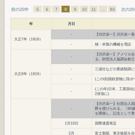
前の20件
5
6
7
8
9
10
11
…
83
次の2
年
月日
-
【渋沢栄一】渋沢栄一著
大正7年（1918）
-
独・米製の機械を増設
【渋沢栄一】アメリカ合
-
る。財団法人協調会創立
-
三成社などの業績順調に
大正8年（1919）
-
(この頃)国鉄貨物に段
(この年)日本、工業国化
-
2倍強に)
【渋沢栄一】社団法人国
-
爵を授けられる。〔80
を開催し、記念として青
1月10日
国際連盟発足
2月
富士製紙、東京板紙を合