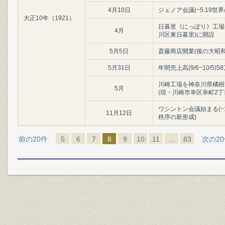
4月10日
ジェノア会議(~5.19世
大正10年（1921）
日暮里《にっぽり》工場
4月
川区東日暮里)に開設
5月5日
斎藤商店開業(後の大昭和製
5月31日
年間売上高(9/6~10/5)5
川崎工場を神奈川県橘樹
5月
(現・川崎市幸区幸町2丁
ワシントン会議始まる(~
11月12日
秩序の新形成)
前の20件
5
6
7
8
9
10
11
…
83
次の2