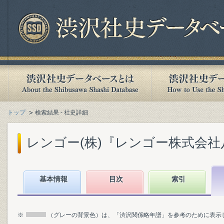
トップ
検索結果 - 社史詳細
レンゴー(株)『レンゴー株式会社八十年史 
基本情報
目次
索引
※
（グレーの背景色）は、「渋沢関係略年譜」を参考のために表示