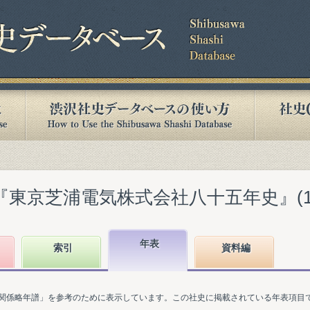
『東京芝浦電気株式会社八十五年史』(196
年表
索引
資料編
関係略年譜」を参考のために表示しています。この社史に掲載されている年表項目