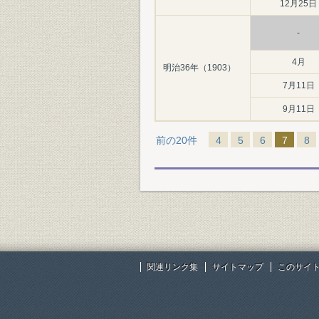
12月25日
-
4月
明治36年（1903）
7月11日
9月11日
前の20件
4
5
6
7
8
関連リンク集
サイトマップ
このサイ