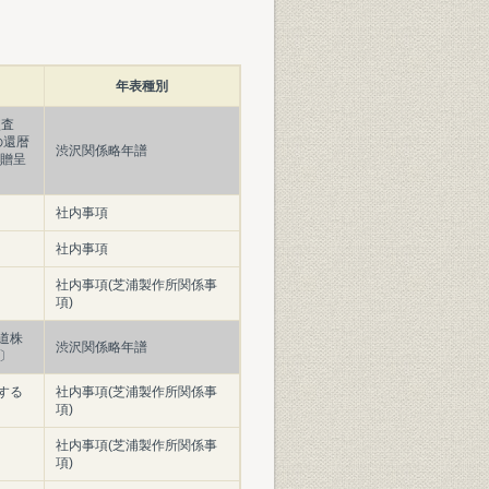
年表種別
監査
の還暦
渋沢関係略年譜
に贈呈
社内事項
社内事項
社内事項(芝浦製作所関係事
項)
道株
渋沢関係略年譜
〕
する
社内事項(芝浦製作所関係事
項)
社内事項(芝浦製作所関係事
項)