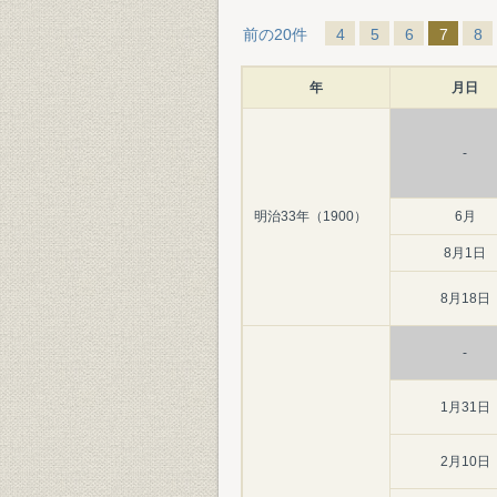
前の20件
4
5
6
7
8
年
月日
-
明治33年（1900）
6月
8月1日
8月18日
-
1月31日
2月10日