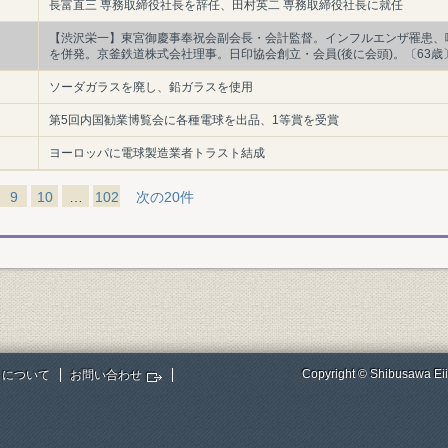
長富直三 専務取締役社長を辞任、田村英二 専務取締役社長に就任
【渋沢栄一】東宮御慶事奉祝会副会長・会計監督。インフルエンザ罹患、
を併発。京釜鉄道株式会社理事。日印協会創立・会員(後に会頭)。〔63歳
ソーダガラスを廃し、鉛ガラスを使用
第5回内国勧業博覧会に各種電球を出品、1等賞を受賞
ヨーロッパに電球製造業者トラスト結成
9
10
…
102
次の20件
Copyright © Shibusawa Eii
トについて
お問い合わせ