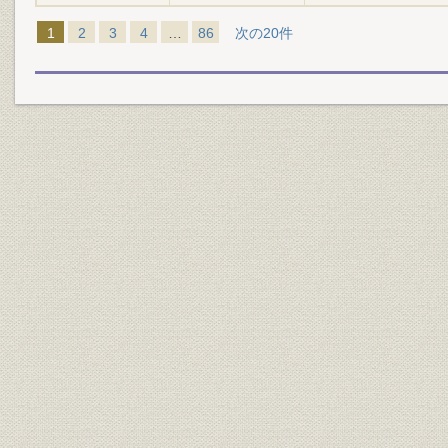
1
2
3
4
…
86
次の20件