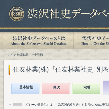
トップ
検索結果 - 社史詳細
住友林業(株)『住友林業社史. 別巻』(
基本情報
目次
索引
※
（グレーの背景色）は、「渋沢関係略年譜」を参考のために表示