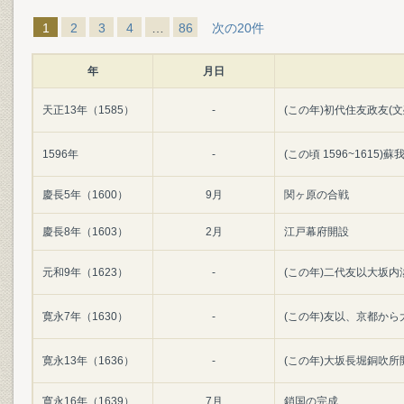
1
2
3
4
…
86
次の20件
年
月日
天正13年（1585）
-
(この年)初代住友政友(文
1596年
-
(この頃 1596~161
慶長5年（1600）
9月
関ヶ原の合戦
慶長8年（1603）
2月
江戸幕府開設
元和9年（1623）
-
(この年)二代友以大坂
寛永7年（1630）
-
(この年)友以、京都か
寛永13年（1636）
-
(この年)大坂長堀銅吹所
寛永16年（1639）
7月
鎖国の完成