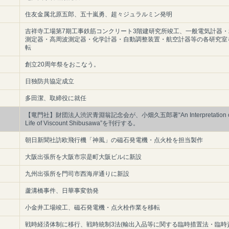
住友金属北原五郎、五十嵐勇、超々ジュラルミン発明
吉祥寺工場第7期工事鉄筋コンクリート3階建研究所竣工、一般電気計器・
測定器・高周波測定器・化学計器・自動調整装置・航空計器等の各研究室
転
創立20周年祭をおこなう。
日独防共協定成立
多田潔、取締役に就任
【竜門社】財団法人渋沢青淵翁記念会が、小畑久五郎著“An Interpretation of
Life of Viscount Shibusawa”を刊行する。
朝日新聞社訪欧飛行機「神風」の磁石発電機・点火栓を担当製作
大阪出張所を大阪市宗是町大阪ビルに新設
九州出張所を門司市西海岸通りに新設
蘆溝橋事件、日華事変勃発
小金井工場竣工、磁石発電機・点火栓作業を移転
戦時経済体制に移行、戦時統制3法(輸出入品等に関する臨時措置法・臨時