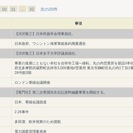
10
11
…
32
次の20件
事項
【渋沢敬三】日本民族学会理事就任。
日本政府、ワシントン海軍軍縮条約廃棄通告
【渋沢敬三】日本女子大学評議員就任。
事業の進展にともない本社を吉祥寺工場へ移転、丸の内営業所を新設//本社
府北多摩郡武蔵野町吉祥寺3,000番地//営業所 東京市麹町区丸の内1丁目2
28号館3階
ロンドン軍縮会議開催
【竜門社】第二次青淵先生伝記資料編纂事業を開始する。
日本、軍縮会議脱退
2.26事件
多田潔、欧米視察のため渡航
電力国家管理案発表