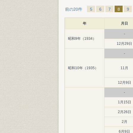
前の20件
5
6
7
8
9
年
月日
-
昭和9年（1934）
12月29日
-
昭和10年（1935）
11月
12月9日
-
1月15日
2月26日
2月
6月9日