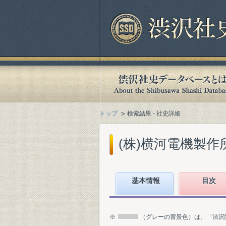
トップ
検索結果 - 社史詳細
(株)横河電機製作所
基本情報
目次
※
（グレーの背景色）は、「渋沢