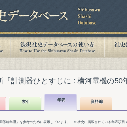
『計測器ひとすじに : 横河電機の50年』(
年表
索引
資料編
関係略年譜」を参考のために表示しています。この社史に掲載されている年表項目