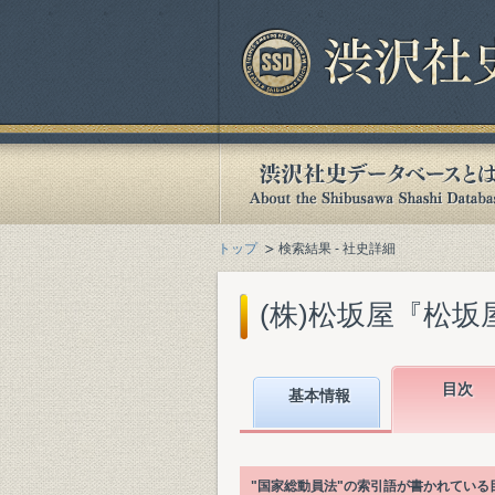
トップ
検索結果 - 社史詳細
(株)松坂屋『松坂屋百
目次
基本情報
"国家総動員法"の索引語が書かれてい