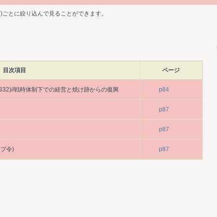
ど)ごとに絞り込んで見ることができます。
目次項目
ページ
年(昭和32)//戦時体制下での経営と焼け跡からの復興
p84
p87
p87
プ令)
p87