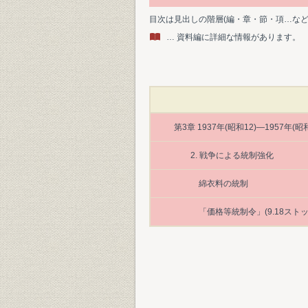
目次は見出しの階層(編・章・節・項…な
… 資料編に詳細な情報があります。
第3章 1937年(昭和12)―1957
2. 戦争による統制強化
綿衣料の統制
「価格等統制令」(9.18ストッ