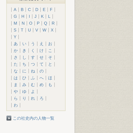
A
B
C
D
E
F
G
H
I
J
K
L
M
N
O
P
Q
R
S
T
U
V
W
X
Y
あ
い
う
え
お
か
き
く
け
こ
さ
し
す
せ
そ
た
ち
つ
て
と
な
に
ね
の
は
ひ
ふ
へ
ほ
ま
み
む
め
も
や
ゆ
よ
ら
り
れ
ろ
わ
この社史内の人物一覧