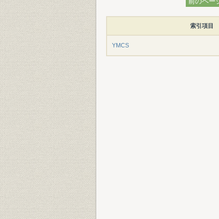
前のペー
索引項目
YMCS