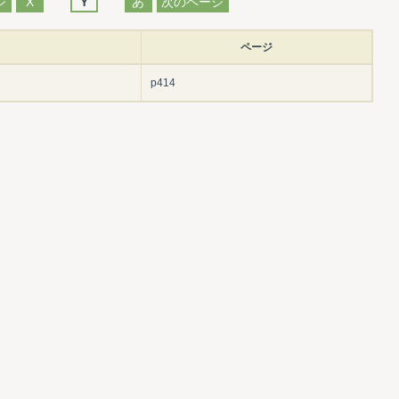
ジ
X
Y
あ
次のページ
ページ
p414