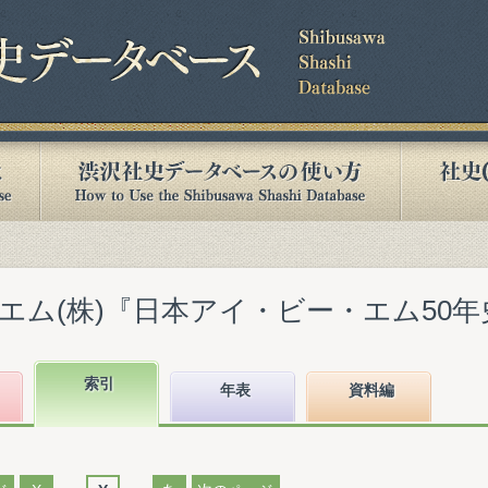
ム(株)『日本アイ・ビー・エム50年史』(
索引
年表
資料編