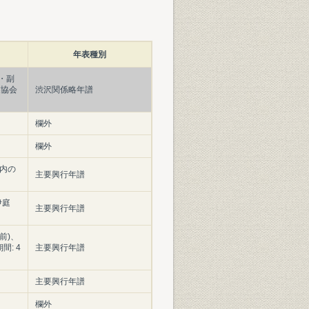
年表種別
・副
業協会
渋沢関係略年譜
欄外
欄外
屋内の
主要興行年譜
伊庭
主要興行年譜
前)、
間: 4
主要興行年譜
主要興行年譜
欄外