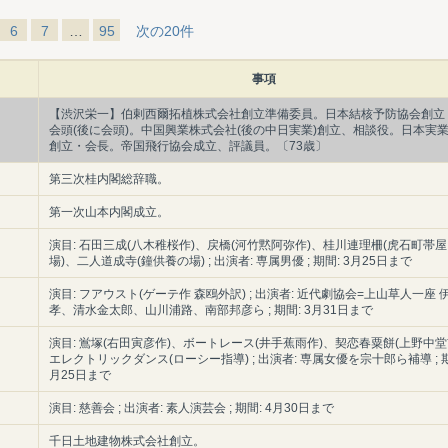
6
7
…
95
次の20件
事項
【渋沢栄一】伯剌西爾拓植株式会社創立準備委員。日本結核予防協会創立
会頭(後に会頭)。中国興業株式会社(後の中日実業)創立、相談役。日本実
創立・会長。帝国飛行協会成立、評議員。〔73歳〕
第三次桂内閣総辞職。
第一次山本内閣成立。
演目: 石田三成(八木稚桜作)、戻橋(河竹黙阿弥作)、桂川連理柵(虎石町帯
場)、二人道成寺(鐘供養の場) ; 出演者: 専属男優 ; 期間: 3月25日まで
演目: フアウスト(ゲーテ作 森鴎外訳) ; 出演者: 近代劇協会=上山草人一座 
孝、清水金太郎、山川浦路、南部邦彦ら ; 期間: 3月31日まで
演目: 鴬塚(右田寅彦作)、ボートレース(井手蕉雨作)、契恋春粟餅(上野中堂
エレクトリックダンス(ローシー指導) ; 出演者: 専属女優を宗十郎ら補導 ; 期
月25日まで
演目: 慈善会 ; 出演者: 素人演芸会 ; 期間: 4月30日まで
千日土地建物株式会社創立。