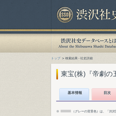
トップ
検索結果 - 社史詳細
東宝(株)『帝劇の五十
基本情報
目次
※
（グレーの背景色）は、「渋沢