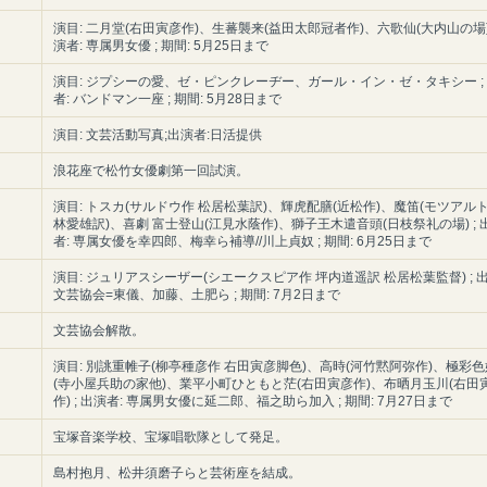
演目: 二月堂(右田寅彦作)、生蕃襲来(益田太郎冠者作)、六歌仙(大内山の場) 
演者: 専属男女優 ; 期間: 5月25日まで
演目: ジプシーの愛、ゼ・ピンクレーヂー、ガール・イン・ゼ・タキシー ;
者: バンドマン一座 ; 期間: 5月28日まで
演目: 文芸活動写真;出演者:日活提供
浪花座で松竹女優劇第一回試演。
演目: トスカ(サルドウ作 松居松葉訳)、輝虎配膳(近松作)、魔笛(モツアルト
林愛雄訳)、喜劇 富士登山(江見水蔭作)、獅子王木遣音頭(日枝祭礼の場) ; 
者: 専属女優を幸四郎、梅幸ら補導//川上貞奴 ; 期間: 6月25日まで
演目: ジュリアスシーザー(シエークスピア作 坪内道遥訳 松居松葉監督) ; 出
文芸協会=東儀、加藤、土肥ら ; 期間: 7月2日まで
文芸協会解散。
演目: 別誂重帷子(柳亭種彦作 右田寅彦脚色)、高時(河竹黙阿弥作)、極彩
(寺小屋兵助の家他)、業平小町ひともと茫(右田寅彦作)、布晒月玉川(右田
作) ; 出演者: 専属男女優に延二郎、福之助ら加入 ; 期間: 7月27日まで
宝塚音楽学校、宝塚唱歌隊として発足。
島村抱月、松井須磨子らと芸術座を結成。