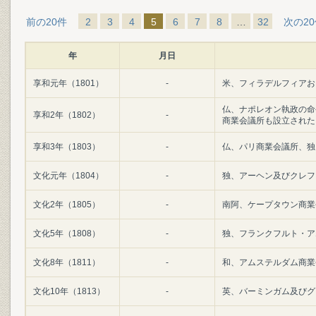
前の20件
2
3
4
5
6
7
8
…
32
次の2
年
月日
享和元年（1801）
-
米、フィラデルフィアお
仏、ナポレオン執政の命
享和2年（1802）
-
商業会議所も設立された
享和3年（1803）
-
仏、パリ商業会議所、独
文化元年（1804）
-
独、アーヘン及びクレフ
文化2年（1805）
-
南阿、ケープタウン商業
文化5年（1808）
-
独、フランクフルト・ア
文化8年（1811）
-
和、アムステルダム商業
文化10年（1813）
-
英、バーミンガム及びグ