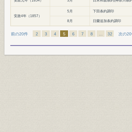
安政元年（1854）
3月
日米和親条約(神奈川条約
5月
下田条約調印
安政4年（1857）
8月
日蘭追加条約調印
前の20件
2
3
4
5
6
7
8
…
32
次の2