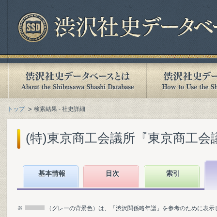
トップ
検索結果 - 社史詳細
(特)東京商工会議所『東京商工会議所八
基本情報
目次
索引
※
（グレーの背景色）は、「渋沢関係略年譜」を参考のために表示