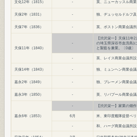
文化12年（1815）
-
英、ニューカッスル商業
天保2年（1831）
-
独、ヂュッセルドルフ及
天保7年（1836）
-
英、ボストン商業会議所
【渋沢栄一】天保11年2月
-
の埼玉県深谷市血洗島)
天保11年（1840）
と製藍を兼業。〔0歳〕
-
英、レイス商業会議所設
天保14年（1843）
-
独、ミュンヘン商業会議
嘉永2年（1849）
-
独、ブレーメン商業会議
嘉永3年（1850）
-
英、リバプール商業会議
-
【渋沢栄一】家業の畑作
嘉永6年（1853）
6月
米、東印度艦隊提督ペリ
-
和、ハーグ商業会議所設