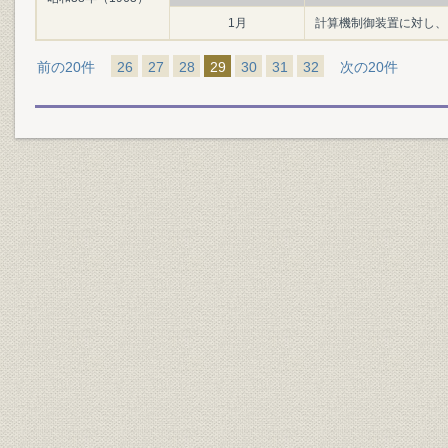
1月
計算機制御装置に対し、
前の20件
26
27
28
29
30
31
32
次の20件