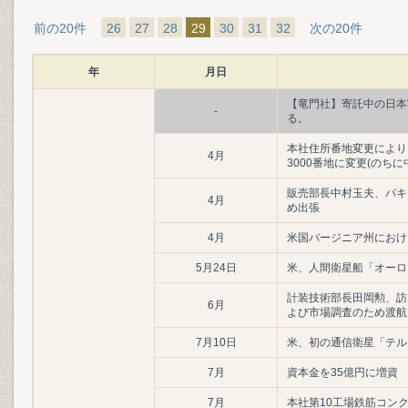
前の20件
26
27
28
29
30
31
32
次の20件
年
月日
【竜門社】寄託中の日本
-
る。
本社住所番地変更により
4月
3000番地に変更(のちに
販売部長中村玉夫、パキ
4月
め出張
4月
米国バージニア州におけ
5月24日
米、人間衛星船「オーロ
計装技術部長田岡勲、訪
6月
よび市場調査のため渡航
7月10日
米、初の通信衛星「テル
7月
資本金を35億円に増資
7月
本社第10工場鉄筋コンクリ