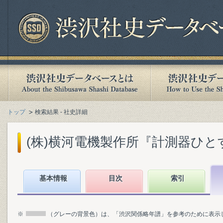
トップ
検索結果 - 社史詳細
(株)横河電機製作所『計測器ひとすじに
基本情報
目次
索引
※
（グレーの背景色）は、「渋沢関係略年譜」を参考のために表示