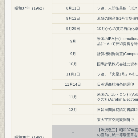
昭和37年（1962）
8月11日
ソ連、人間衛星船「ボスト
9月12日
原研の国産第1号大型研
9月29日
10月からの貿易自由化率
米国のIBM社(Internati
9月
品について技術提携を締
9月
計算機制御装置(Computer 
10月
国際計装株式会社に資本(
11月1日
ソ連、「火星1号」を打
11月14日
日英通商航海条約調印
米国のボルトロン社(Voltr
11月
クス社(Acrohm Electro
12月
日韓民間貿易議定書調印
-
東大宇宙空間観測所で、
【渋沢敬三】昭和37年度
-
の直前に勲一等瑞宝章を
昭和38年（1963）