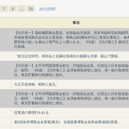
7
8
…
35
次の20件
事項
【渋沢栄一】製鉄鋼調査会委員。史籍協会評議員。浅草寺臨時営繕局顧問
本無線電信株式会社設立委員長。飛鳥山邸(曖依村荘)に青淵文庫竣工、傘
爵昇格の祝いを兼ねて竜門社より贈られる。〔85歳〕【渋沢敬三】横浜正
行退職。
「創立記念特売」招待会と近藤社長就任の披露を京都・嵐山で開催。
【渋沢栄一】太平洋問題調査会創立・評議員会会長。社団法人日本放送協
立・顧問。〔86歳〕【渋沢敬三】澁澤倉庫取締役に就任。第一銀行取締役
任。東京貯蓄銀行取締役に就任。
大正天皇崩御、昭和と改元。
【渋沢栄一】太平洋問題調査会創立・評議員会会長。社団法人日本放送協
立・顧問。〔86歳〕【渋沢敬三】澁澤倉庫取締役に就任。第一銀行取締役
任。東京貯蓄銀行取締役に就任。
従業員の整理行われる。
第2回化学博覧会名誉賞(東京)、全国産業博覧会名誉金牌(姫路)受賞。