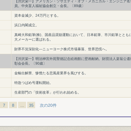
【渋沢栄一】アメリカン・ソサエティ・オブ・メカニカル・エンジニア名
員。中央盲人福祉協会創立・会長。〔89歳〕
資本金減少、24万円とする。
浜口内閣成立。
真崎大和鉛筆(株)、国産品奨励運動において、日本鉛筆、市川鉛筆ととも
大メーカーに選ばれる。
財界不況深刻化―ニューヨーク株式市場暴落、世界恐慌へ。
【渋沢栄一】明治神宮外苑聖徳記念絵画館に壁画献納。財団法人楽翁公遺
彰会会長。〔90歳〕
金輸出解禁、惨憺たる悲風産業界を風びする。
特急つばめ号運転開始。
生産部門の「技術改革」が行われ始める。
7
8
…
35
次の20件