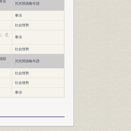
誉会
渋沢関係略年譜
事項
社会情勢
に、三
事項
社会情勢
徳顕
渋沢関係略年譜
社会情勢
社会情勢
事項