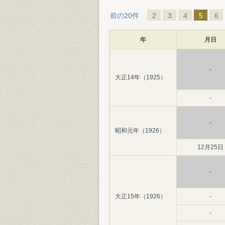
前の20件
2
3
4
5
6
年
月日
-
大正14年（1925）
-
-
昭和元年（1926）
12月25日
-
大正15年（1926）
-
-