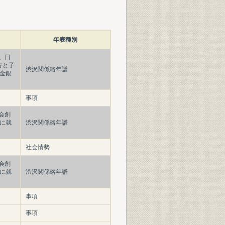
年表種別
。日
寿と子
渋沢関係略年譜
金銀
事項
会創
に就
渋沢関係略年譜
社会情勢
会創
に就
渋沢関係略年譜
事項
事項