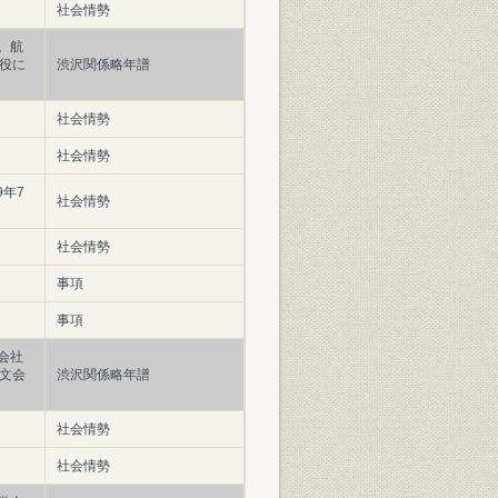
社会情勢
。航
役に
渋沢関係略年譜
社会情勢
社会情勢
年7
社会情勢
社会情勢
事項
事項
会社
文会
渋沢関係略年譜
社会情勢
社会情勢