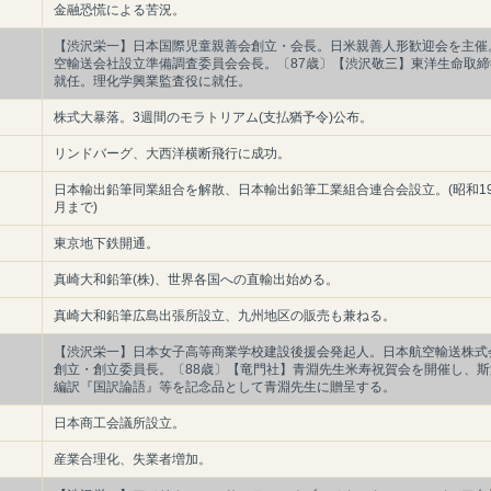
金融恐慌による苦況。
【渋沢栄一】日本国際児童親善会創立・会長。日米親善人形歓迎会を主催
空輸送会社設立準備調査委員会会長。〔87歳〕【渋沢敬三】東洋生命取締
就任。理化学興業監査役に就任。
株式大暴落。3週間のモラトリアム(支払猶予令)公布。
リンドバーグ、大西洋横断飛行に成功。
日本輸出鉛筆同業組合を解散、日本輸出鉛筆工業組合連合会設立。(昭和19
月まで)
東京地下鉄開通。
真崎大和鉛筆(株)、世界各国への直輸出始める。
真崎大和鉛筆広島出張所設立、九州地区の販売も兼ねる。
【渋沢栄一】日本女子高等商業学校建設後援会発起人。日本航空輸送株式
創立・創立委員長。〔88歳〕【竜門社】青淵先生米寿祝賀会を開催し、斯
編訳『国訳論語』等を記念品として青淵先生に贈呈する。
日本商工会議所設立。
産業合理化、失業者増加。