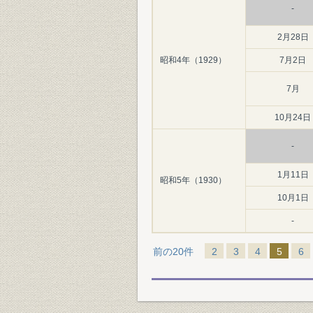
-
2月28日
昭和4年（1929）
7月2日
7月
10月24日
-
1月11日
昭和5年（1930）
10月1日
-
前の20件
2
3
4
5
6