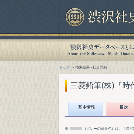
トップ
検索結果 - 社史詳細
三菱鉛筆(株)『時代
基本情報
目次
※
（グレーの背景色）は、「渋沢