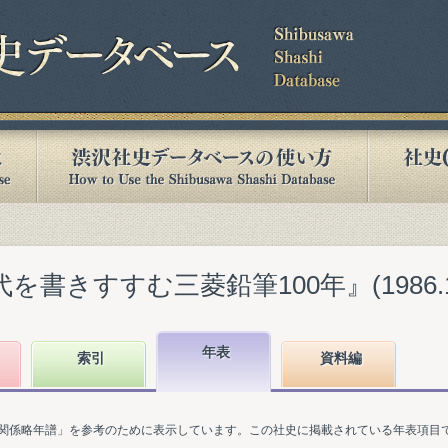
を書きすすむ三菱鉛筆100年』(1986.1
年表
索引
資料編
関係略年譜」を参考のために表示しています。この社史に掲載されている年表項目