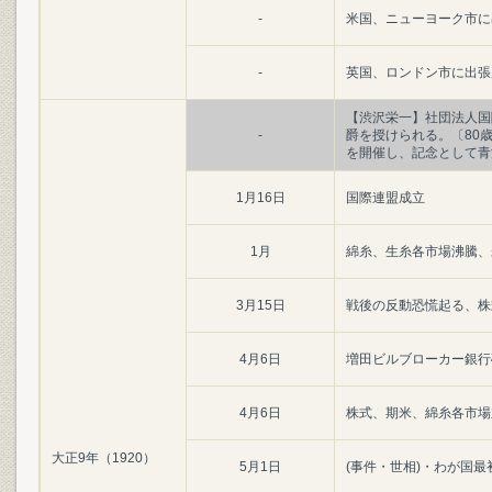
-
米国、ニューヨーク市に
-
英国、ロンドン市に出張
【渋沢栄一】社団法人国
-
爵を授けられる。〔80
を開催し、記念として青
1月16日
国際連盟成立
1月
綿糸、生糸各市場沸騰、
3月15日
戦後の反動恐慌起る、株
4月6日
増田ビルブローカー銀行
4月6日
株式、期米、綿糸各市場
大正9年（1920）
5月1日
(事件・世相)・わが国