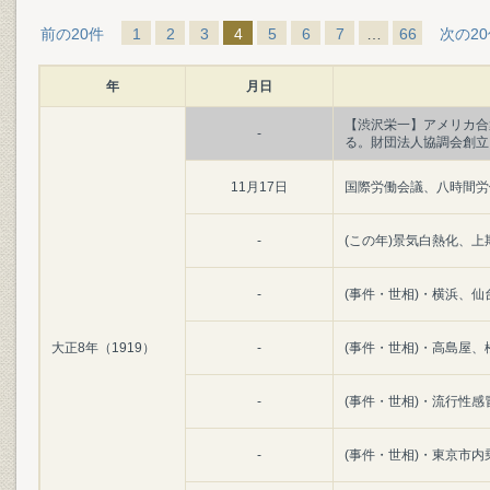
前の20件
1
2
3
4
5
6
7
…
66
次の2
年
月日
【渋沢栄一】アメリカ合
-
る。財団法人協調会創立
11月17日
国際労働会議、八時間労
-
(この年)景気白熱化、
-
(事件・世相)・横浜、
大正8年（1919）
-
(事件・世相)・高島屋
-
(事件・世相)・流行性
-
(事件・世相)・東京市内