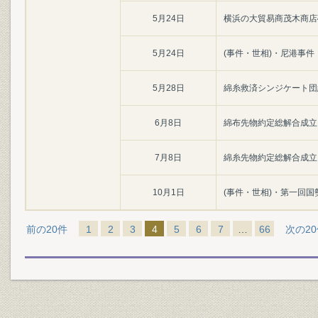
5月24日
横浜の大貿易商茂木商店
5月24日
(事件・世相)・尼港事件
5月28日
綿糸救済シンジケート団
6月8日
綿布先物約定総解合成立
7月8日
綿糸先物約定総解合成立
10月1日
(事件・世相)・第一回国
前の20件
1
2
3
4
5
6
7
…
66
次の2