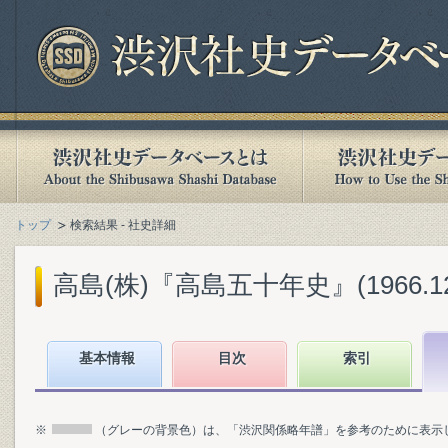
トップ
検索結果 - 社史詳細
高島(株)『高島五十年史』(1966.12
基本情報
目次
索引
※
（グレーの背景色）は、「渋沢関係略年譜」を参考のために表示