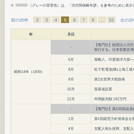
※
（グレーの背景色）は、「渋沢関係略年譜」を参考のために表示
前の20件
2
3
4
5
6
7
8
…
52
次の2
年
月日
【竜門社】財団法人渋沢
-
挙行する。日本実業史博
6月
堀教八、印度南洋方面へ
8月
松下乾電池(株)上海工場
昭和14年（1939）
9月
第2次世界大戦勃発
10月
貿易省設置
12月
年間販売額 192万円
-
【竜門社】第100回会
1月
第1回経営方針発表会を
4月
支配人制を採用、支配人