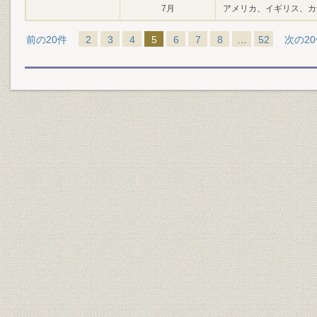
7月
アメリカ、イギリス、カ
前の20件
2
3
4
5
6
7
8
…
52
次の2