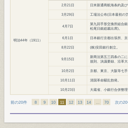
2月21日
日米新通商航海条約及び
3月29日
工場法公布(日本最初の
第九回手形交換所組合銀
4月7日
松尾日銀総裁出席)。
6月1日
日本銀行京都出張所、京
明治44年（1911）
8月22日
(株)安田銀行創立。
新商法第五三四条の二に
9月15日
規則、決議要録、沿革大
10月2日
京都、東京、大阪等七手
10月11日
清国革命騒乱勃発。
10月23日
大蔵省、小銀行合併整理
前の20件
8
9
10
11
12
13
14
…
70
次の2