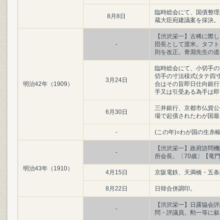
臨時総会にて、国債整理
8月8日
蔵大臣宛建議案を採決。
【渋沢栄一】古稀に際し
-
団長として渡米。タフト
則を改正。青淵先生の道
臨時総会にて、小切手の
切手の寸法様式(タテ四
3月24日
明治42年（1909）
合はその旨即日仕向銀行
手又は引受ある為手は即
三井銀行、京都市仏貨公
6月30日
場で起債されたわが国最
-
(この年)○わが国の生
【渋沢栄一】政府諮問機
-
所会長。〔70歳〕【竜
明治43年（1910）
4月15日
京阪電鉄、天満橋・五条
8月22日
日韓合併調印。
【渋沢栄一】日露協会評
-
問・評議員。勲一等に叙