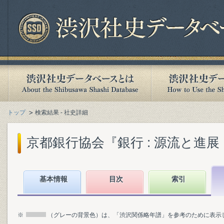
トップ
検索結果 - 社史詳細
京都銀行協会『銀行 : 源流と進展 : 
基本情報
目次
索引
※
（グレーの背景色）は、「渋沢関係略年譜」を参考のために表示