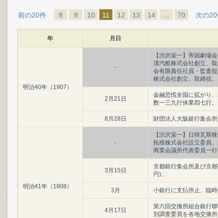
前の20件
8
9
10
11
12
13
14
…
70
次の2
年
月日
【渋沢栄一】帝国劇場会
清汽船株式会社創立、取
-
会有限責任社員・監査役
株式会社創立、取締役。
明治40年（1907）
金融恐慌全国に拡がり、
2月21日
数一三九行休業四七行。
8月28日
財団法人大阪銀行集会所
【渋沢栄一】日韓瓦斯株
-
拓殖株式会社設立委員。
商業会議所代表委員一行
京都銀行集会所及び京都
3月15日
円)。
明治41年（1908）
3月
小銀行に支払停止、臨時
第六回交換所組合銀行聯
4月17日
別調査委員を各地交換所