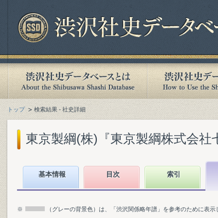
トップ
検索結果 - 社史詳細
東京製綱(株)『東京製綱株式会社七十年
基本情報
目次
索引
※
（グレーの背景色）は、「渋沢関係略年譜」を参考のために表示