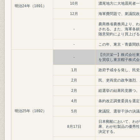
10月
濃尾地方に大地震死者一
明治24年（1891）
12月
海軍費問題で、衆議院政
農商務省農務局より、わ
-
される。また、海軍各鎮
随意契約により買上げる
-
この年、東京・青森間鉄
【渋沢栄一】株式会社東
-
を買収し東京帽子株式会
1月
政府予戒令を発し、民党
2月
民、吏両党の政争激烈、
2月
総選挙の結果民党勝つ。
4月
条約改正調査委員を選定
明治25年（1892）
5月
衆議院、選挙干渉の決議
日本郵船において、わが
8月17日
果、わが社製品の優秀性
決定する。