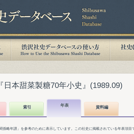
日本甜菜製糖70年小史』(1989.09)
年表
索引
資料編
関係略年譜」を参考のために表示しています。この社史に掲載されている年表項目