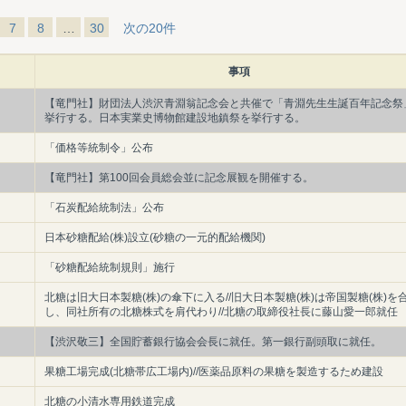
7
8
…
30
次の20件
事項
【竜門社】財団法人渋沢青淵翁記念会と共催で「青淵先生生誕百年記念祭
挙行する。日本実業史博物館建設地鎮祭を挙行する。
「価格等統制令」公布
【竜門社】第100回会員総会並に記念展観を開催する。
「石炭配給統制法」公布
日本砂糖配給(株)設立(砂糖の一元的配給機関)
「砂糖配給統制規則」施行
北糖は旧大日本製糖(株)の傘下に入る//旧大日本製糖(株)は帝国製糖(株)を
し、同社所有の北糖株式を肩代わり//北糖の取締役社長に藤山愛一郎就任
【渋沢敬三】全国貯蓄銀行協会会長に就任。第一銀行副頭取に就任。
果糖工場完成(北糖帯広工場内)//医薬品原料の果糖を製造するため建設
北糖の小清水専用鉄道完成