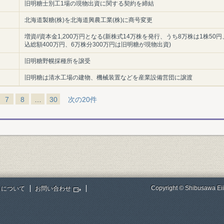
旧明糖士別工1場の現物出資に関する契約を締結
北海道製糖(株)を北海道興農工業(株)に商号変更
増資//資本金1,200万円となる(新株式14万株を発行、うち8万株は1株50
込総額400万円、6万株分300万円は旧明糖が現物出資)
旧明糖野幌採種所を譲受
旧明糖は清水工場の建物、機械装置などを産業設備営団に譲渡
7
8
…
30
次の20件
Copyright © Shibusawa Eii
トについて
お問い合わせ