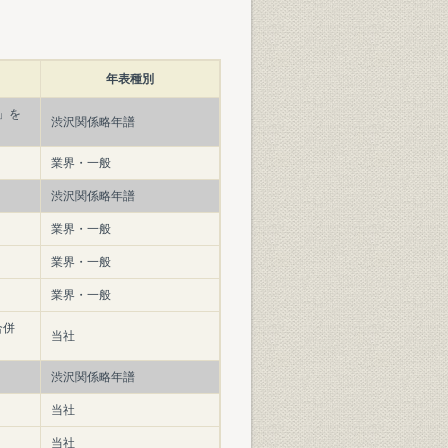
年表種別
」を
渋沢関係略年譜
業界・一般
渋沢関係略年譜
業界・一般
業界・一般
業界・一般
合併
当社
渋沢関係略年譜
当社
当社