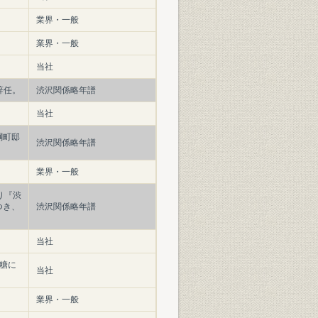
業界・一般
業界・一般
当社
辞任。
渋沢関係略年譜
当社
綱町邸
渋沢関係略年譜
業界・一般
り『渋
つき、
渋沢関係略年譜
当社
明糖に
当社
業界・一般