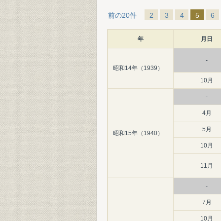
前の20件
2
3
4
5
6
年
月日
-
昭和14年（1939）
10月
-
4月
5月
昭和15年（1940）
10月
11月
-
7月
10月