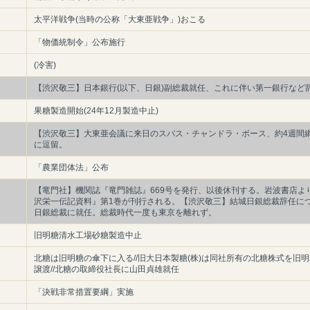
太平洋戦争(当時の公称「大東亜戦争」)おこる
「物価統制令」公布施行
(冷害)
【渋沢敬三】日本銀行(以下、日銀)副総裁就任、これに伴い第一銀行など
果糖製造開始(24年12月製造中止)
【渋沢敬三】大東亜会議に来日のスバス・チャンドラ・ボース、約4週間
に逗留。
「農業団体法」公布
【竜門社】機関誌『竜門雑誌』669号を発行、以後休刊する。岩波書店よ
沢栄一伝記資料』第1巻が刊行される。【渋沢敬三】結城日銀総裁辞任に
日銀総裁に就任。総裁時代一度も東京を離れず。
旧明糖清水工場砂糖製造中止
北糖は旧明糖の傘下に入る//旧大日本製糖(株)は同社所有の北糖株式を旧
譲渡//北糖の取締役社長に山田貞雄就任
「決戦非常措置要綱」実施