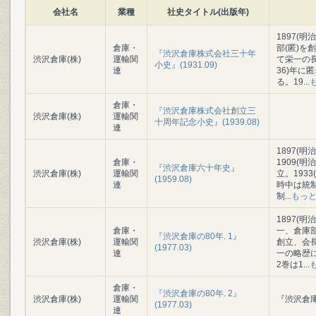
会社名
業種
社史タイトル(出版年)
1897(
倉庫・
部(匿)
『渋沢倉庫株式会社三十年
渋沢倉庫(株)
運輸関
て栄一の長
小史』(1931.09)
連
36)年
る。19
...
倉庫・
『渋沢倉庫株式会社創立三
渋沢倉庫(株)
運輸関
十周年記念小史』(1939.08)
連
1897(
倉庫・
1909(
『渋沢倉庫六十年史』
渋沢倉庫(株)
運輸関
立。193
(1959.08)
連
時中は統
制
...
もっ
1897(
倉庫・
一、倉庫部
『渋沢倉庫の80年. 1』
渋沢倉庫(株)
運輸関
創立、会
(1977.03)
連
一の略歴に
2巻は1
...
倉庫・
『渋沢倉庫の80年. 2』
渋沢倉庫(株)
運輸関
『渋沢倉庫の
(1977.03)
連