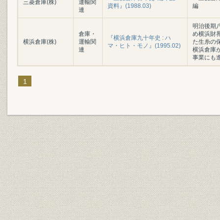
三菱倉庫(株)
運輸関
資料』(1988.03)
編
連
明治後期
倉庫・
め横浜財
『横浜倉庫九十年史 : ハ
横浜倉庫(株)
運輸関
た生糸の保
マ・ヒト・モノ』(1995.02)
連
横浜倉庫
事業にも
1