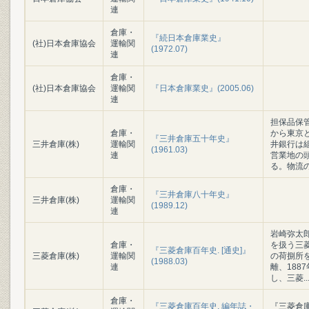
連
倉庫・
『続日本倉庫業史』
(社)日本倉庫協会
運輸関
(1972.07)
連
倉庫・
(社)日本倉庫協会
運輸関
『日本倉庫業史』(2005.06)
連
担保品保
倉庫・
から東京と
『三井倉庫五十年史』
三井倉庫(株)
運輸関
井銀行は
(1961.03)
連
営業地の
る。物流
倉庫・
『三井倉庫八十年史』
三井倉庫(株)
運輸関
(1989.12)
連
岩崎弥太郎
倉庫・
を扱う三菱
『三菱倉庫百年史. [通史]』
三菱倉庫(株)
運輸関
の荷捌所を
(1988.03)
連
離、188
し、三菱
..
倉庫・
『三菱倉庫百年史. 編年誌・
『三菱倉庫百