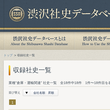
トップ
収録社史一覧
収録社史一覧
業種"倉庫・運輸関連" 社史一覧 全18件中18件 1件〜18件目を
並び替え
会社名順 昇順
1