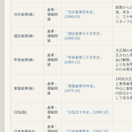
創業から1
倉庫・
『渋沢倉庫百年史』
述。本文・
渋沢倉庫(株)
運輸関
(1999.03)
ジ。三十
連
スタッフ
倉庫・
『諏訪倉庫七十五年史』
諏訪倉庫(株)
運輸関
(1986.03)
連
大正期の生
倉庫・
立された
『帝蚕倉庫三十五年史』
帝蚕倉庫(株)
運輸関
あげ解散
(1964.11)
連
より生糸
のため蚕
1926(
倉庫・
と東海倉
『東陽倉庫50年史』
東陽倉庫(株)
運輸関
中心に倉
(1975.10)
連
の設立か
して名古
倉庫・
日塩(株)
運輸関
『日塩五十年史』(1999.12)
連
倉庫・
日本倉庫協会
運輸関
『日本倉庫業史』(1941.10)