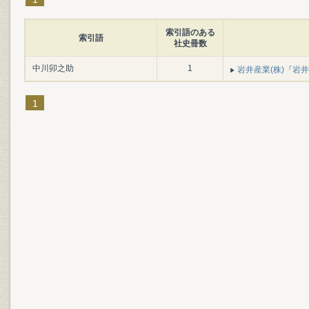
索引語のある
索引語
社史冊数
中川卯之助
1
岩井産業(株)『岩井百
1