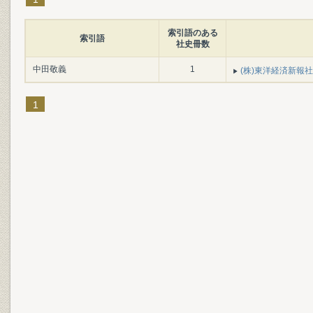
索引語のある
索引語
社史冊数
中田敬義
1
(株)東洋経済新報社
1