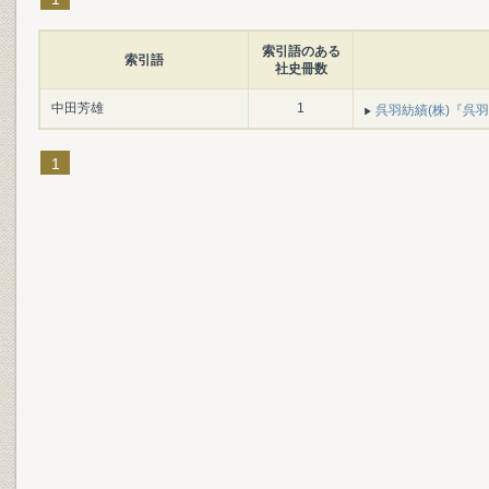
索引語のある
索引語
社史冊数
中田芳雄
1
呉羽紡績(株)『呉羽紡績3
1